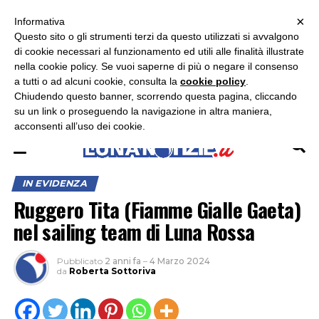
×
ASCOLTA RADIO LUNA
ASCOLTA RADIO IMMAGINE
ASCOLTA RADIO LATINA
Informativa
Questo sito o gli strumenti terzi da questo utilizzati si avvalgono
×
di cookie necessari al funzionamento ed utili alle finalità illustrate
nella cookie policy. Se vuoi saperne di più o negare il consenso
a tutti o ad alcuni cookie, consulta la
cookie policy
.
Chiudendo questo banner, scorrendo questa pagina, cliccando
su un link o proseguendo la navigazione in altra maniera,
acconsenti all’uso dei cookie.
IN EVIDENZA
Ruggero Tita (Fiamme Gialle Gaeta)
nel sailing team di Luna Rossa
Pubblicato
2 anni fa
–
4 Marzo 2024
da
Roberta Sottoriva