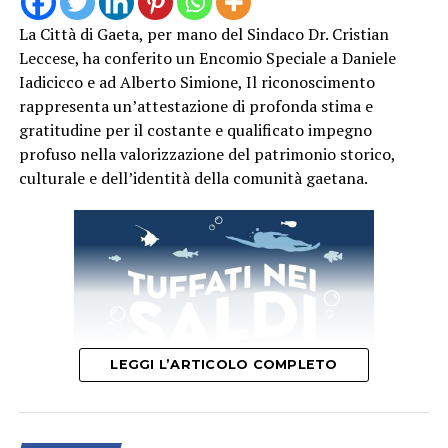
La Città di Gaeta, per mano del Sindaco Dr. Cristian
Leccese, ha conferito un Encomio Speciale a Daniele
Iadicicco e ad Alberto Simione, Il riconoscimento
rappresenta un’attestazione di profonda stima e
“La finta perizia dei valori”:
i criminali convincono
gratitudine per il costante e qualificato impegno
la vittima a raccogliere denaro, gioielli o altri beni
profuso nella valorizzazione del patrimonio storico,
custoditi in casa, annunciando l’arrivo imminente di
culturale e dell’identità della comunità gaetana.
militari alla porta per effettuare una presunta
“perizia” o verifica di autenticità degli oggetti di
valore, adducendo quali scuse, il confronto con
merci oggetto di rapine o altri crimini.
“Controlli a domicilio e false sanzioni”:
vengono
prospettati finti controlli fiscali domestici o
richieste di denaro contante per sanare presunte
LEGGI L’ARTICOLO COMPLETO
violazioni o multe.
“La truffa del finto appartenente al
Corpo”:
telefonate drammatiche in cui un sedicente