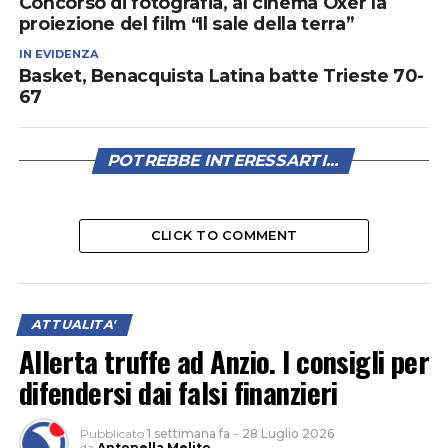
Concorso di fotografia, al cinema Oxer la
proiezione del film “Il sale della terra”
IN EVIDENZA
Basket, Benacquista Latina batte Trieste 70-
67
POTREBBE INTERESSARTI...
CLICK TO COMMENT
ATTUALITA'
Allerta truffe ad Anzio. I consigli per
difendersi dai falsi finanzieri
Pubblicato
1 settimana fa
–
28 Luglio 2026
da
Antonella Melito