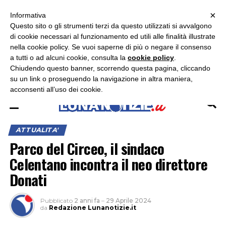
×
ASCOLTA RADIO LUNA
ASCOLTA RADIO IMMAGINE
ASCOLTA RADIO LATINA
Informativa
Questo sito o gli strumenti terzi da questo utilizzati si avvalgono
×
di cookie necessari al funzionamento ed utili alle finalità illustrate
nella cookie policy. Se vuoi saperne di più o negare il consenso
a tutti o ad alcuni cookie, consulta la
cookie policy
.
Chiudendo questo banner, scorrendo questa pagina, cliccando
su un link o proseguendo la navigazione in altra maniera,
acconsenti all’uso dei cookie.
ATTUALITA'
Parco del Circeo, il sindaco
Celentano incontra il neo direttore
Donati
Pubblicato
2 anni fa
–
29 Aprile 2024
da
Redazione Lunanotizie.it