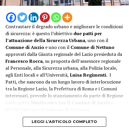
Contrastare il degrado urbano e migliorare le condizioni
di sicurezza: è questo l’obiettivo
due patti per
l’attuazione della Sicurezza Urbana
, uno con il
Comune di Anzio
e uno con il
Comune di Nettuno
approvati dalla Giunta regionale del Lazio presieduta da
Francesco Rocca
, su proposta dell’assessore regionale
al Personale, alla Sicurezza urbana, alla Polizia locale,
agli Enti locali e all’Università,
Luisa Regimenti
. I
Patti, che nascono da un lungo lavoro di interlocuzione
tra la Regione Lazio, la Prefettura di Roma e i Comuni
interessati, prevede lo stanziamento da parte di Regione
Lazio pari a
50mila euro per il Comune di Anzio
e
48.780 euro per il Comune di Nettuno
.
LEGGI L’ARTICOLO COMPLETO