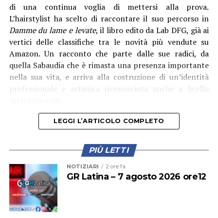
Sambucci e il sindaco di Terracina Francesco Giannetti.
di una continua voglia di mettersi alla prova.
L’hairstylist ha scelto di raccontare il suo percorso in
Damme du lame e levate
, il libro edito da Lab DFG, già ai
vertici delle classifiche tra le novità più vendute su
Amazon. Un racconto che parte dalle sue radici, da
quella Sabaudia che è rimasta una presenza importante
nella sua vita, e arriva alla costruzione di un’identità
professionale e artistica riconosciuta anche a livello
internazionale.
LEGGI L’ARTICOLO COMPLETO
PIÙ LETTI
Corbo – che ha seguito il progetto anche dal punto di
vista tecnico – ha spiegato che la paratoia “è
NOTIZIARI
2 ore fa
fondamentale per l’irrigazione di tutto il comprensorio,
GR Latina – 7 agosto 2026 ore12
perché consente di innalzare il livello del corso d’acqua
e garantire la presa di tutte le aziende”. Il direttore del
Consorzio ha anche rivolto un ringraziamento