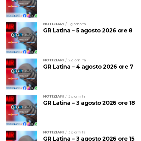
NOTIZIARI
1 giorno fa
GR Latina – 5 agosto 2026 ore 8
NOTIZIARI
2 giorni fa
GR Latina – 4 agosto 2026 ore 7
NOTIZIARI
3 giorni fa
GR Latina – 3 agosto 2026 ore 18
NOTIZIARI
3 giorni fa
GR Latina – 3 agosto 2026 ore 15