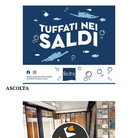
ASCOLTA