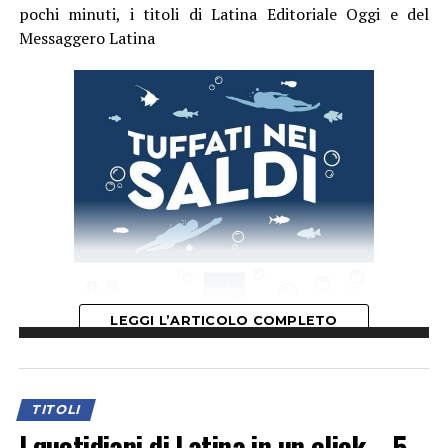
pochi minuti, i titoli di Latina Editoriale Oggi e del
Messaggero Latina
LEGGI L’ARTICOLO COMPLETO
Audio
00:00
00:00
Player
TITOLI
I quotidiani di Latina in un click – 5