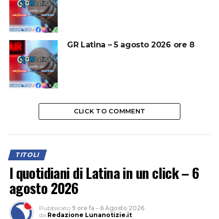
GR Latina – 5 agosto 2026 ore 8
CLICK TO COMMENT
TITOLI
I quotidiani di Latina in un click – 6
agosto 2026
Pubblicato
9 ore fa
–
6 Agosto 2026
da
Redazione Lunanotizie.it