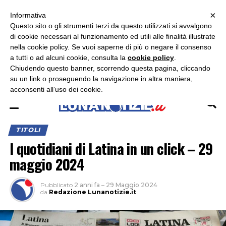
×
ASCOLTA RADIO LUNA
ASCOLTA RADIO IMMAGINE
ASCOLTA RADIO LATINA
Informativa
Questo sito o gli strumenti terzi da questo utilizzati si avvalgono
×
di cookie necessari al funzionamento ed utili alle finalità illustrate
nella cookie policy. Se vuoi saperne di più o negare il consenso
a tutti o ad alcuni cookie, consulta la
cookie policy
.
Chiudendo questo banner, scorrendo questa pagina, cliccando
su un link o proseguendo la navigazione in altra maniera,
acconsenti all’uso dei cookie.
TITOLI
I quotidiani di Latina in un click – 29
maggio 2024
Pubblicato
2 anni fa
–
29 Maggio 2024
da
Redazione Lunanotizie.it