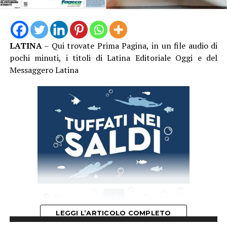
LATINA
– Qui trovate Prima Pagina, in un file audio di
pochi minuti, i titoli di Latina Editoriale Oggi e del
Messaggero Latina
LEGGI L’ARTICOLO COMPLETO
Audio