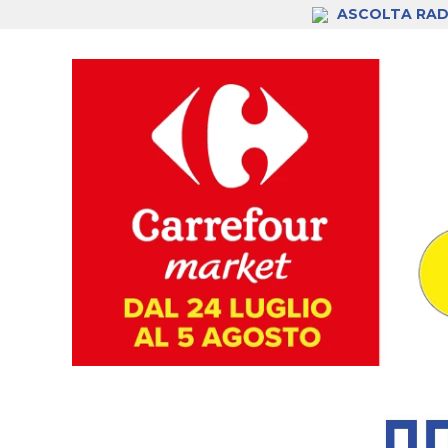
ASCOLTA RAD