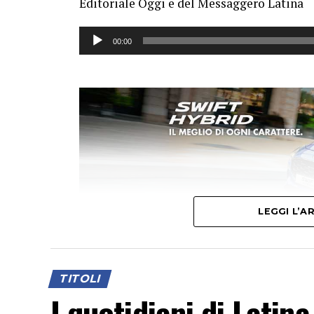
Editoriale Oggi e del Messaggero Latina
Audio
00:00
Player
LEGGI L’
TITOLI
I quotidiani di Latin