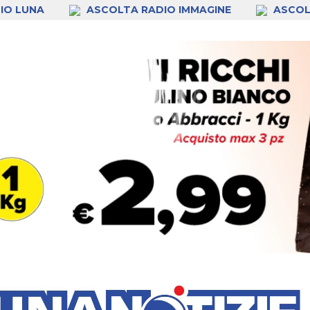
IO LUNA
ASCOLTA RADIO IMMAGINE
ASCOL