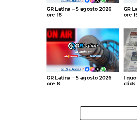
GR Latina – 5 agosto 2026
GR La
ore 18
ore 1
GR Latina – 5 agosto 2026
I quo
ore 8
click