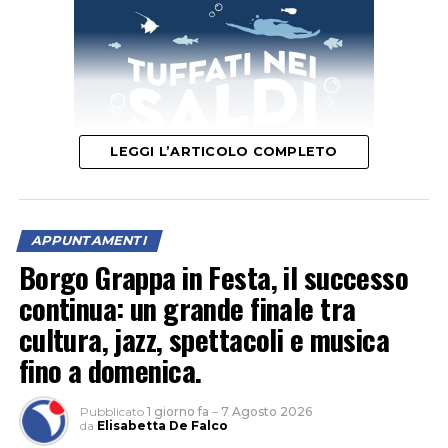
LEGGI L’ARTICOLO COMPLETO
APPUNTAMENTI
“Un’occasione per vivere la natura al calar del sole e
Borgo Grappa in Festa, il successo
scoprire le meraviglie del cielo notturno tra stelle,
continua: un grande finale tra
costellazioni e pianeti”, è l’invito della Fondazione
cultura, jazz, spettacoli e musica
Caetani. Nel parco naturale non c’è inquinamento
fino a domenica.
luminoso e la volta celeste appare ancora più
spettacolare.
Pubblicato
1 giorno fa
–
7 Agosto 2026
da
Elisabetta De Falco