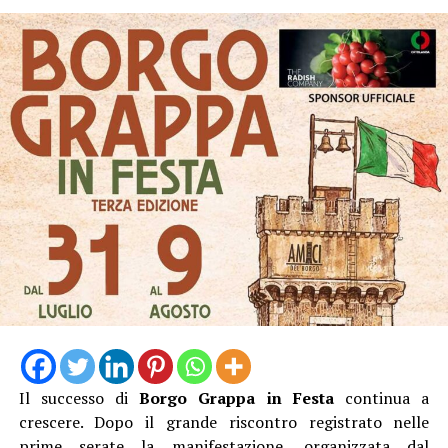
L’ingresso con unico orario alle 19 Dalle 19:15 alle
20:45, l’escursione, poi la pausa per cena al sacco, quindi
dalle 21:20 alle 23:00 l’ Osservazione guidata del cielo
stellato con gli esperti dell’APA.
Biglietto 10 euro.
Il successo di
Borgo Grappa in Festa
continua a
crescere. Dopo il grande riscontro registrato nelle
prime serate la manifestazione, organizzata dal