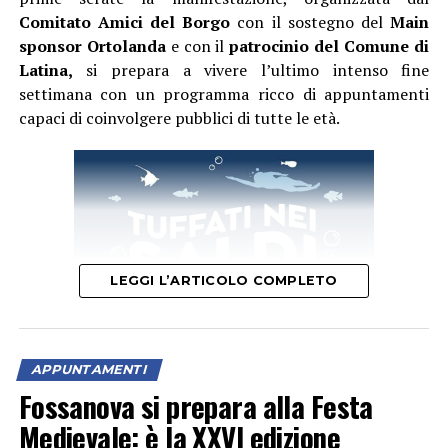
Comitato Amici del Borgo
con il sostegno del
Main
sponsor Ortolanda
e con il
patrocinio del Comune di
Latina,
si prepara a vivere l’ultimo intenso fine
settimana con un programma ricco di appuntamenti
capaci di coinvolgere pubblici di tutte le età.
LEGGI L’ARTICOLO COMPLETO
APPUNTAMENTI
Fossanova si prepara alla Festa
Il primo appuntamento del weekend è quello di domani,
Medievale: è la XXVI edizione
sabato 8 agosto
, quando la festa si aprirà con un