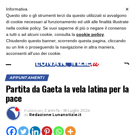
×
ASCOLTA RADIO LUNA
ASCOLTA RADIO IMMAGINE
ASCOLTA RADIO LATINA
Informativa
Questo sito o gli strumenti terzi da questo utilizzati si avvalgono
×
di cookie necessari al funzionamento ed utili alle finalità illustrate
nella cookie policy. Se vuoi saperne di più o negare il consenso
a tutti o ad alcuni cookie, consulta la
cookie policy
.
Chiudendo questo banner, scorrendo questa pagina, cliccando
su un link o proseguendo la navigazione in altra maniera,
acconsenti all’uso dei cookie.
APPUNTAMENTI
Partita da Gaeta la vela latina per la
pace
Pubblicato
2 anni fa
–
18 Luglio 2024
da
Redazione Lunanotizie.it