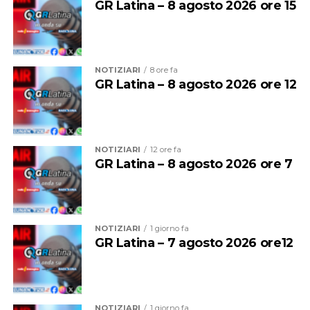
GR Latina – 8 agosto 2026 ore 15
giullari, menestrelli, saltimbanchi e trampolieri.
L’animazione itinerante vedrà all’opera personaggi
suggestivi come “La capitanessa de Romolan” su
trampoli, il Cantagallo Menestrello, i Saltafossum, la
NOTIZIARI
8 ore fa
Donna Corvo, i Corti teatrali della tradizione medievale,
GR Latina – 8 agosto 2026 ore 12
il Cacciatore di topi, l’Araldo del borgo e il Mendicante
pellegrino.
NOTIZIARI
12 ore fa
GR Latina – 8 agosto 2026 ore 7
NOTIZIARI
1 giorno fa
GR Latina – 7 agosto 2026 ore12
NOTIZIARI
1 giorno fa