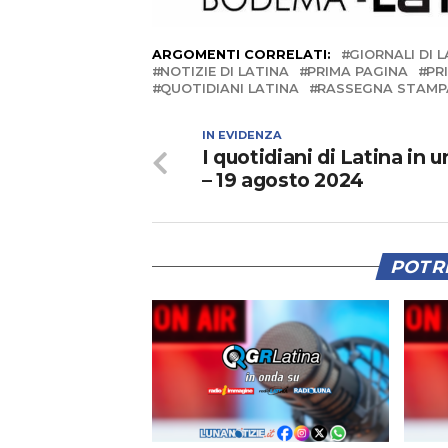
ARGOMENTI CORRELATI:
GIORNALI DI 
NOTIZIE DI LATINA
PRIMA PAGINA
PR
QUOTIDIANI LATINA
RASSEGNA STAMP
IN EVIDENZA
I quotidiani di Latina in u
– 19 agosto 2024
POTRE