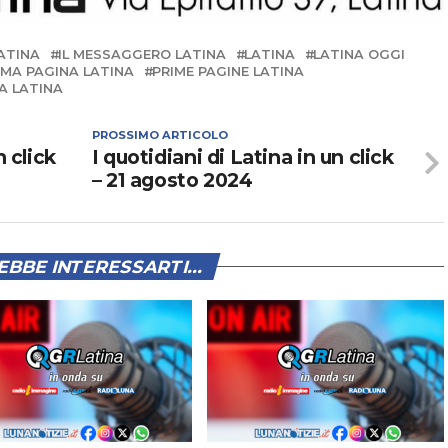
LATINA
IL MESSAGGERO LATINA
LATINA
LATINA OGGI
IMA PAGINA LATINA
PRIME PAGINE LATINA
A LATINA
PROSSIMO ARTICOLO
n click
I quotidiani di Latina in un click
– 21 agosto 2024
BBE INTERESSARTI...