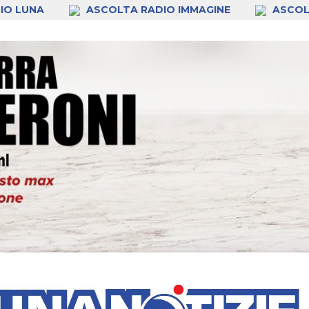
IO LUNA
ASCOLTA RADIO IMMAGINE
ASCOL