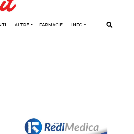
TI
ALTRE
FARMACIE
INFO