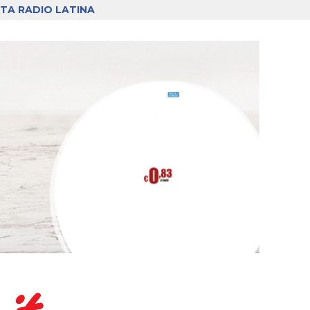
TA RADIO LATINA