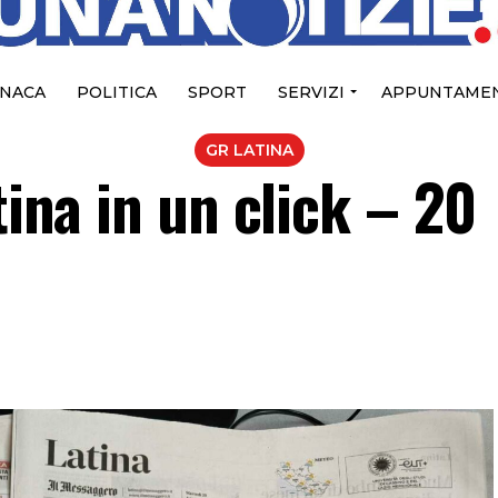
NACA
POLITICA
SPORT
SERVIZI
APPUNTAMEN
GR LATINA
tina in un click – 20