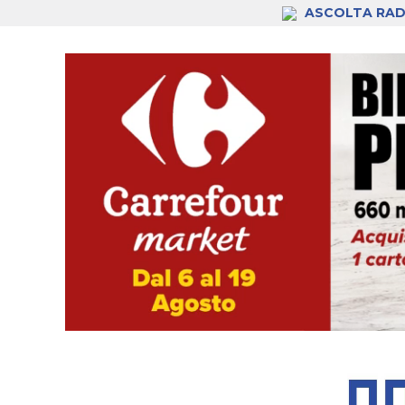
ASCOLTA RAD