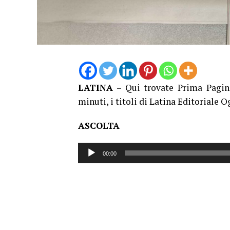
LATINA
– Qui trovate Prima Pagina
minuti, i titoli di Latina Editoriale 
ASCOLTA
Audio
00:00
Player