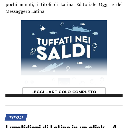
pochi minuti, i titoli di Latina Editoriale Oggi e del
Messaggero Latina
LEGGI L’ARTICOLO COMPLETO
Audio
00:00
00:00
Player
TITOLI
I quotidiani di Latina in un click – 4