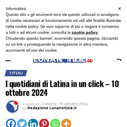
×
ASCOLTA RADIO LUNA
ASCOLTA RADIO IMMAGINE
ASCOLTA RADIO LATINA
Informativa
Questo sito o gli strumenti terzi da questo utilizzati si avvalgono
×
di cookie necessari al funzionamento ed utili alle finalità illustrate
nella cookie policy. Se vuoi saperne di più o negare il consenso
a tutti o ad alcuni cookie, consulta la
cookie policy
.
Chiudendo questo banner, scorrendo questa pagina, cliccando
su un link o proseguendo la navigazione in altra maniera,
acconsenti all’uso dei cookie.
TITOLI
I quotidiani di Latina in un click – 10
ottobre 2024
Pubblicato
2 anni fa
–
10 Ottobre 2024
da
Redazione Lunanotizie.it