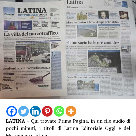
LATINA
– Qui trovate Prima Pagina, in un file audio di
pochi minuti, i titoli di Latina Editoriale Oggi e del
Messaggero Latina