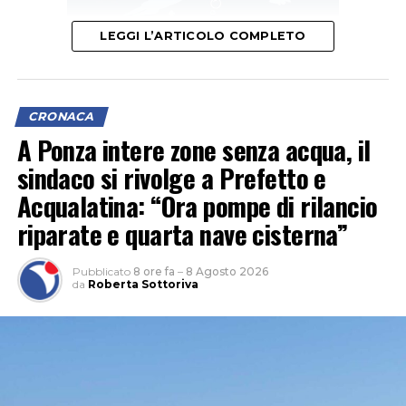
LEGGI L’ARTICOLO COMPLETO
Il segretario provinciale Luigi Garullo spiega che “con un
indice di 6 infortuni mortali ogni 100mila occupati, il
CRONACA
territorio pontino si è posizionato subito dopo
A Ponza intere zone senza acqua, il
Frosinone (6,3) e prima di Rieti (5,1), Viterbo (4) e Roma
sindaco si rivolge a Prefetto e
(3,1)”.
Acqualatina: “Ora pompe di rilancio
riparate e quarta nave cisterna”
Pubblicato
8 ore fa
–
8 Agosto 2026
da
Roberta Sottoriva