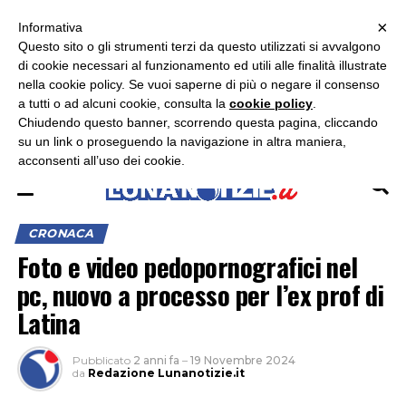
×
ASCOLTA RADIO LUNA
ASCOLTA RADIO IMMAGINE
ASCOLTA RADIO LATINA
Informativa
Questo sito o gli strumenti terzi da questo utilizzati si avvalgono
×
di cookie necessari al funzionamento ed utili alle finalità illustrate
nella cookie policy. Se vuoi saperne di più o negare il consenso
a tutti o ad alcuni cookie, consulta la
cookie policy
.
Chiudendo questo banner, scorrendo questa pagina, cliccando
su un link o proseguendo la navigazione in altra maniera,
acconsenti all’uso dei cookie.
CRONACA
Foto e video pedopornografici nel
pc, nuovo a processo per l’ex prof di
Latina
Pubblicato
2 anni fa
–
19 Novembre 2024
da
Redazione Lunanotizie.it