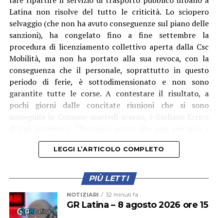
rivolgere al Prefetto di Latina, e ha avuto “interlocuzioni
Latina non risolve del tutto le criticità. Lo sciopero
serrate” con l’Amministratore Delegato e il Presidente di
selvaggio (che non ha avuto conseguenze sul piano delle
Acqualatina, oltre che con i vari funzionari e tecnici
sanzioni), ha congelato fino a fine settembre la
coinvolti. “Dopo aver compreso la gravità della
procedura di licenziamento collettivo aperta dalla Csc
situazione, tutti si sono attivati per intervenire sulle
Mobilità, ma non ha portato alla sua revoca, con la
disfunzioni – racconta il primo cittadino dlel’isola – Le
conseguenza che il personale, soprattutto in questo
pompe di rilancio sono state riparate e, da oggi, sulla
periodo di ferie, è sottodimensionato e non sono
linea abbiamo anche la quarta nave cisterna, la “Cesare”.
garantite tutte le corse. A contestare il risultato, a
Questo dovrebbe garantire un maggiore apporto
pochi giorni dalle concitate riunioni che si sono
d’acqua e, soprattutto, una pressione più costante,
susseguite in Comune martedì scorso, è Giuliano Errico
consentendo di raggiungere anche le zone più alte
di Ugl Autoferro: “Decisioni-ponte che non portano a
dell’isola. Continueremo a seguire la situazione con la
nulla”, afferma.
massima attenzione, affinché il servizio torni
LEGGI L’ARTICOLO COMPLETO
pienamente alla normalità e affinché una criticità di
questa portata non debba più ripetersi.”
PIÙ LETTI
NOTIZIARI
32 minuti fa
GR Latina – 8 agosto 2026 ore 15