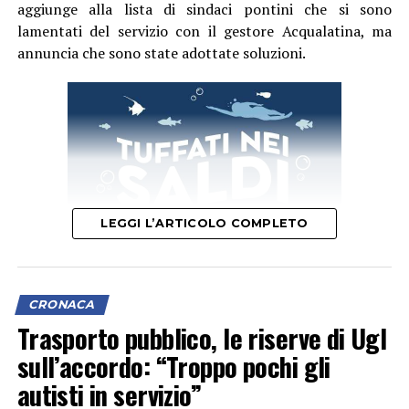
aggiunge alla lista di sindaci pontini che si sono
lamentati del servizio con il gestore Acqualatina, ma
annuncia che sono state adottate soluzioni.
LEGGI L’ARTICOLO COMPLETO
CRONACA
“In questi ultimi giorni – spiega in una nota – la carenza
Trasporto pubblico, le riserve di Ugl
idrica è diventata un enorme problema per Ponza, con
sull’accordo: “Troppo pochi gli
intere zone dell’isola rimaste senza servizio. Le cause,
autisti in servizio”
diverse tra loro, possono essere ricondotte