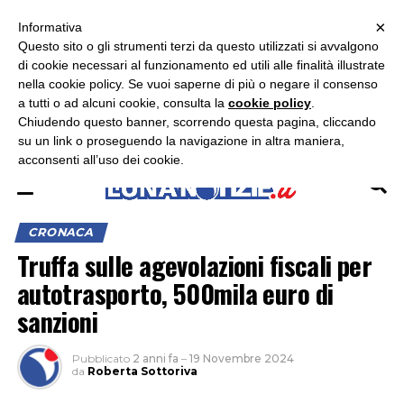
×
ASCOLTA RADIO LUNA
ASCOLTA RADIO IMMAGINE
ASCOLTA RADIO LATINA
Informativa
Questo sito o gli strumenti terzi da questo utilizzati si avvalgono
×
di cookie necessari al funzionamento ed utili alle finalità illustrate
nella cookie policy. Se vuoi saperne di più o negare il consenso
a tutti o ad alcuni cookie, consulta la
cookie policy
.
Chiudendo questo banner, scorrendo questa pagina, cliccando
su un link o proseguendo la navigazione in altra maniera,
acconsenti all’uso dei cookie.
CRONACA
Truffa sulle agevolazioni fiscali per
autotrasporto, 500mila euro di
sanzioni
Pubblicato
2 anni fa
–
19 Novembre 2024
da
Roberta Sottoriva