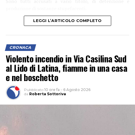
Sono tutti accusati a vario titolo, di detenzione e
produzione di sostanze stupefacenti.
LEGGI L’ARTICOLO COMPLETO
CRONACA
Violento incendio in Via Casilina Sud
al Lido di Latina, fiamme in una casa
e nel boschetto
Pubblicato
10 ore fa
–
6 Agosto 2026
da
Roberta Sottoriva
L’attività, che si è svolta grazie anche al supporto del 1°
Reggimento Carabinieri Paracadutisti “Tuscania” e del
Nucleo Cinofili di Santa Maria Galeria, è nata da
un’attività info-investigativa cui sono seguiti
accertamenti sul territorio.