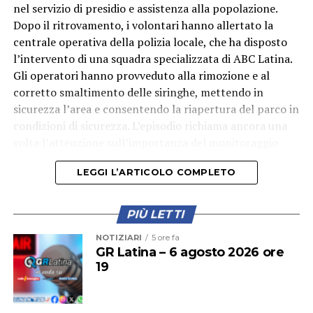
nel servizio di presidio e assistenza alla popolazione.
Dopo il ritrovamento, i volontari hanno allertato la
centrale operativa della polizia locale, che ha disposto
l’intervento di una squadra specializzata di ABC Latina.
Gli operatori hanno provveduto alla rimozione e al
corretto smaltimento delle siringhe, mettendo in
sicurezza l’area e consentendo la riapertura del parco in
condizioni di sicurezza. L’episodio richiama ancora una
volta l’attenzione sull’importanza del monitoraggio
degli spazi pubblici, in particolare delle aree verdi
LEGGI L’ARTICOLO COMPLETO
frequentate quotidianamente da famiglie e bambini.
PIÙ LETTI
NOTIZIARI
5 ore fa
GR Latina – 6 agosto 2026 ore
19