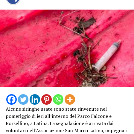
INCENDIO
CASILINA
SUD
ELICOTTERO
PROTEZIONE
INCENDIO
AIB VIGILI
CIVILE
CASILINA
DEL FUOCO
PASSO
SUD
GENOVESE
Alcune siringhe usate sono state rinvenute nel
pomeriggio di ieri all’interno del Parco Falcone e
Borsellino, a Latina. La segnalazione è arrivata dai
volontari dell’Associazione San Marco Latina, impegnati