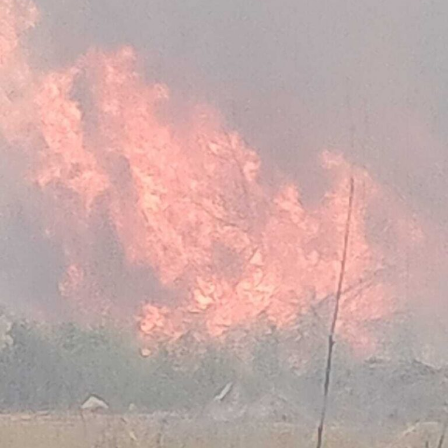
Nella casa su via del Lido, nel tratto di via Antonio
Pennacchi, i Carabinieri hanno sequestrato 18 involucri
contenenti complessivamente circa 18,2 kg di cocaina,
la somma in contanti di 8.810 euro, una macchina
conta-soldi, due orologi di lusso, vari gioielli e preziosi, 6
smartphone, un computer portatile, fogli manoscritti
riportanti la contabilità dell’attività illecita, una pistola
ad aria compressa, uno sfollagente telescopico e un