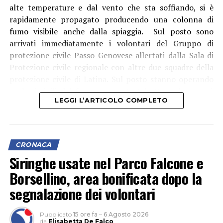
alte temperature e dal vento che sta soffiando, si è
setacci utilizzati per l’estrazione chimica della sostanza
rapidamente propagato producendo una colonna di
dal pellet, oltre ai residui delle lavorazioni già
fumo visibile anche dalla spiaggia. Sul posto sono
effettuate.
arrivati immediatamente i volontari del Gruppo di
protezione civile Passo Genovese allertati dalla Sala di
Mentre il denaro, i beni e la droga già confezionata sono
Protezione civile regionale con altre due squadre della
stati immediatamente sequestrati. L’intera area della
protezione civile di Latina. Sul posto stanno operando
raffineria è stata isolata e sottoposta a minuziosi rilievi
anche i vigili del fuoco con un’autobotte e da poco è
tecnici da parte di personale specializzato dei
LEGGI L’ARTICOLO COMPLETO
arrivato l’elicottero antincendio del corpo che sta
Carabinieri del R.I.S. di Roma, per determinare l’esatta
effettuando lanci di acqua.
modalità di estrazione del narcotico e quantificare la
sostanza ancora in fase di lavorazione.
CRONACA
Siringhe usate nel Parco Falcone e
Borsellino, area bonificata dopo la
segnalazione dei volontari
Pubblicato
15 ore fa
–
6 Agosto 2026
da
Elisabetta De Falco