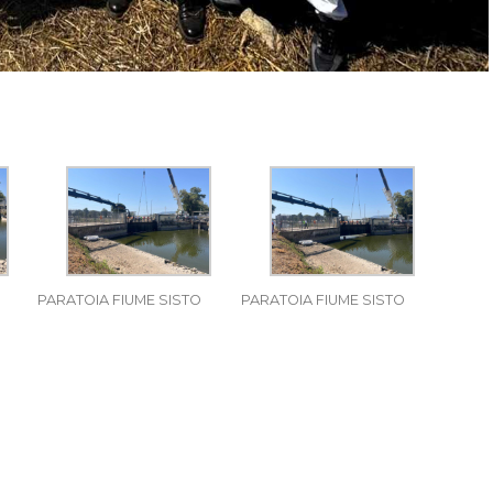
PARATOIA FIUME SISTO
PARATOIA FIUME SISTO