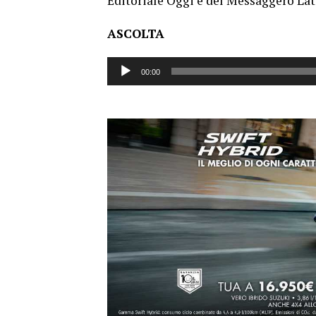
Editoriale Oggi e del Messaggero Lat
ASCOLTA
Audio
00:00
Player