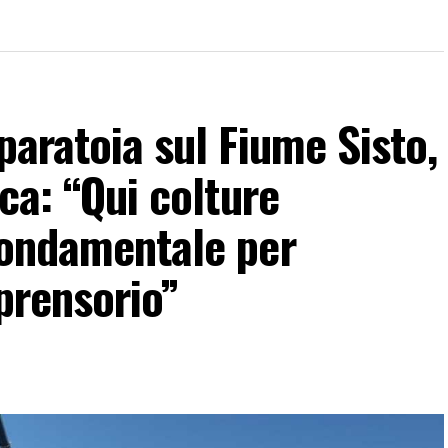
paratoia sul Fiume Sisto,
ica: “Qui colture
fondamentale per
mprensorio”