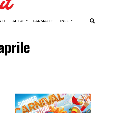
TI
ALTRE
FARMACIE
INFO
aprile