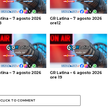
tina – 7 agosto 2026
GR Latina – 7 agosto 2026
8
ore12
tina – 7 agosto 2026
GR Latina – 6 agosto 2026
ore 19
CLICK TO COMMENT