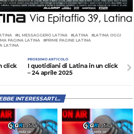
LATINA
IL MESSAGGERO LATINA
LATINA
LATINA OGGI
IMA PAGINA LATINA
PRIME PAGINE LATINA
A LATINA
PROSSIMO ARTICOLO
n click
I quotidiani di Latina in un click
– 24 aprile 2025
BBE INTERESSARTI...