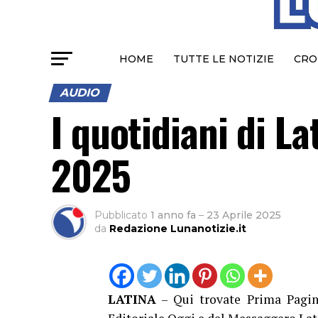
HOME
TUTTE LE NOTIZIE
CRO
AUDIO
I quotidiani di La
2025
Pubblicato
1 anno fa
–
23 Aprile 2025
da
Redazione Lunanotizie.it
LATINA
– Qui trovate Prima Pagina,