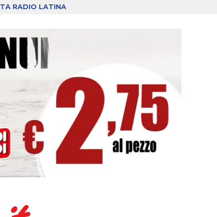
TA RADIO LATINA