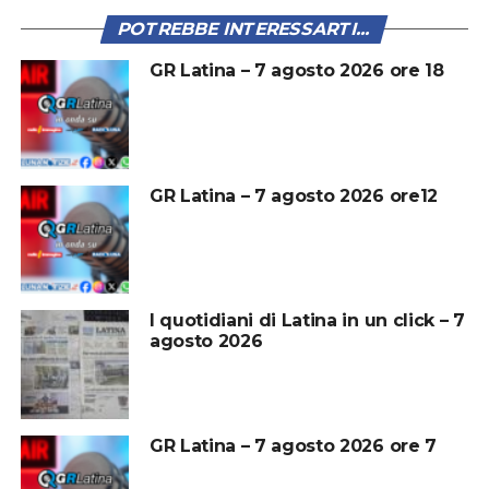
POTREBBE INTERESSARTI...
GR Latina – 7 agosto 2026 ore 18
GR Latina – 7 agosto 2026 ore12
I quotidiani di Latina in un click – 7
agosto 2026
GR Latina – 7 agosto 2026 ore 7