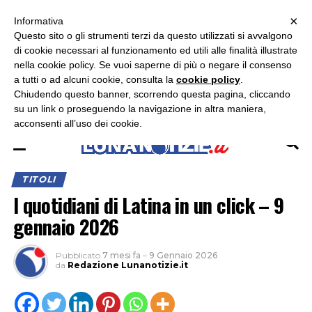
×
ASCOLTA RADIO LUNA
ASCOLTA RADIO IMMAGINE
ASCOLTA RADIO LATINA
Informativa
Questo sito o gli strumenti terzi da questo utilizzati si avvalgono
×
di cookie necessari al funzionamento ed utili alle finalità illustrate
nella cookie policy. Se vuoi saperne di più o negare il consenso
a tutti o ad alcuni cookie, consulta la
cookie policy
.
Chiudendo questo banner, scorrendo questa pagina, cliccando
su un link o proseguendo la navigazione in altra maniera,
acconsenti all’uso dei cookie.
TITOLI
I quotidiani di Latina in un click – 9
gennaio 2026
Pubblicato
7 mesi fa
–
9 Gennaio 2026
da
Redazione Lunanotizie.it