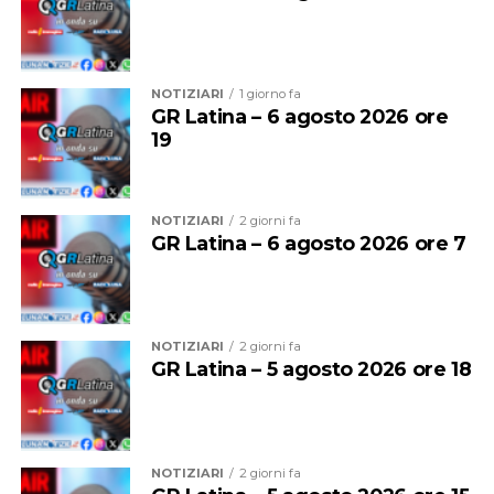
NOTIZIARI
1 giorno fa
GR Latina – 6 agosto 2026 ore
19
NOTIZIARI
2 giorni fa
GR Latina – 6 agosto 2026 ore 7
NOTIZIARI
2 giorni fa
GR Latina – 5 agosto 2026 ore 18
NOTIZIARI
2 giorni fa