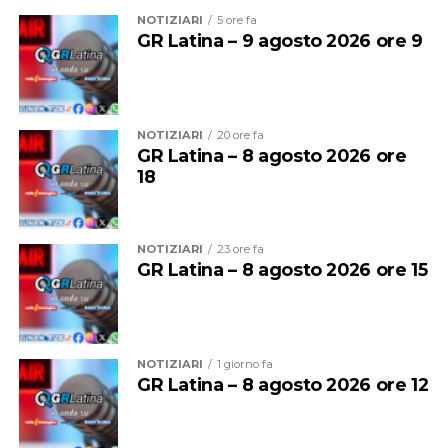
militari si trovava in evidente stato di alterazione
NOTIZIARI
5 ore fa
alcolica, è stato accompagnato presso l’ospedale di
GR Latina – 9 agosto 2026 ore 9
Velletri per gli accertamenti sanitari del caso e
successivamente condotto presso la Casa Circondariale
di Latina, come disposto dal Magistrato di turno.
NOTIZIARI
20 ore fa
GR Latina – 8 agosto 2026 ore
18
NOTIZIARI
23 ore fa
GR Latina – 8 agosto 2026 ore 15
NOTIZIARI
1 giorno fa
GR Latina – 8 agosto 2026 ore 12