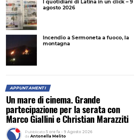
I quotidiani di Latina in un click – 9
agosto 2026
Incendio a Sermoneta a fuoco, la
montagna
APPUNTAMENTI
Un mare di cinema. Grande
partecipazione per la serata con
Marco Giallini e Christian Marazziti
Pubblicato
5 ore fa
–
9 Agosto 2026
da
Antonella Melito