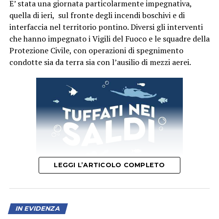
E’ stata una giornata particolarmente impegnativa,
quella di ieri, sul fronte degli incendi boschivi e di
interfaccia nel territorio pontino. Diversi gli interventi
che hanno impegnato i Vigili del Fuoco e le squadre della
Protezione Civile, con operazioni di spegnimento
condotte sia da terra sia con l’ausilio di mezzi aerei.
L’incontro con Giallini e Marazziti ha regalato al
pubblico momenti di confronto, ironia e spontaneità,
confermando lo spirito che caratterizza “Un Mare di
Cinema”: non soltanto una rassegna di proiezioni, ma
un’occasione per avvicinare il pubblico ai protagonisti e
agli autori del cinema italiano.
Piazza Lanzuisi si è così confermata ancora una volta
luogo di incontro e condivisione, con una nuova serata
LEGGI L’ARTICOLO COMPLETO
capace di richiamare una significativa presenza di
pubblico nel centro storico di San Felice Circeo. “Un
Mare di Cinema” proseguirà con i prossimi
appuntamenti in programma, continuando a unire
A Sonnino, un incendio ha interessato decine di ettari di
IN EVIDENZA
cinema, cultura e territorio nelle serate estive di San