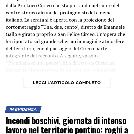
dalla Pro Loco Circeo che sta portando nel cuore del
centro storico alcuni dei protagonisti del cinema
italiano. La serata si è aperta con la proiezione del
cortometraggio “Una, due, cento”, diretto da Emanuele
Gallo e girato proprio a San Felice Circeo. Un’opera che
ha riportato sul grande schermo immagini e atmosfere
del territorio, con il paesaggio del Circeo parte
integrante del racconto. A seguire, spazio a
“Prendiamoci una pausa”, film diretto da Christian
Marazziti e interpretato da un cast che comprende
Marco Giallini, Claudia Gerini, Fabio Volo, Ilenia
LEGGI L’ARTICOLO COMPLETO
Pastorelli e Paolo Calabresi.
IN EVIDENZA
Incendi boschivi, giornata di intenso
lavoro nel territorio pontino: roghi a