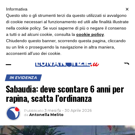
×
ASCOLTA RADIO LUNA
ASCOLTA RADIO IMMAGINE
ASCOLTA RADIO LATINA
Informativa
Questo sito o gli strumenti terzi da questo utilizzati si avvalgono
×
di cookie necessari al funzionamento ed utili alle finalità illustrate
nella cookie policy. Se vuoi saperne di più o negare il consenso
a tutti o ad alcuni cookie, consulta la
cookie policy
.
Chiudendo questo banner, scorrendo questa pagina, cliccando
su un link o proseguendo la navigazione in altra maniera,
acconsenti all’uso dei cookie.
IN EVIDENZA
Sabaudia: deve scontare 6 anni per
rapina, scatta l’ordinanza
Pubblicato
3 mesi fa
–
30 Aprile 2026
da
Antonella Melito