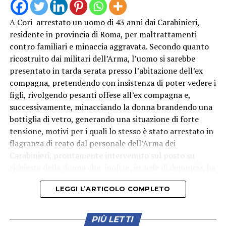
fiamme hanno interessato due lunghi fronti, partiti da
versanti opposti, propagandosi rapidamente anche a
A Cori arrestato un uomo di 43 anni dai Carabinieri,
causa del vento. Non si esclude, al momento, l’ipotesi
residente in provincia di Roma, per maltrattamenti
che l’incendio possa essere di origine dolosa, circostanza
contro familiari e minaccia aggravata. Secondo quanto
che dovrà essere accertata dagli organi competenti.
ricostruito dai militari dell’Arma, l’uomo si sarebbe
presentato in tarda serata presso l’abitazione dell’ex
Interventi per incendi boschivi e di interfaccia si sono
compagna, pretendendo con insistenza di poter vedere i
registrati inoltre nel territorio di Priverno, dove il
figli, rivolgendo pesanti offese all’ex compagna e,
personale DOS dei Vigili del Fuoco ha coordinato le
successivamente, minacciando la donna brandendo una
operazioni di spegnimento.
bottiglia di vetro, generando una situazione di forte
Le attività hanno visto impegnate squadre dei Vigili del
tensione, motivi per i quali lo stesso è stato arrestato in
Fuoco e della Protezione Civile da terra, mentre
flagranza di reato dal personale dell’Arma dei
dall’alto sono intervenuti anche elicotteri antincendio
Carabinieri, prontamente intervenuto sul posto su
della Regione Lazio, contribuendo alle operazioni di
richiesta della donna che inoltre, in sede di denuncia, ha
contenimento e spegnimento dei diversi fronti di fuoco.
riferito agli investigatori di aver subìto, anche in
LEGGI L’ARTICOLO COMPLETO
passato, episodi di aggressione fisica e comportamenti
violenti da parte dell’ex compagno, ma mai denunciati
alle Autorità. L’uomo, che secondo quanto accertato dai
PIÙ LETTI