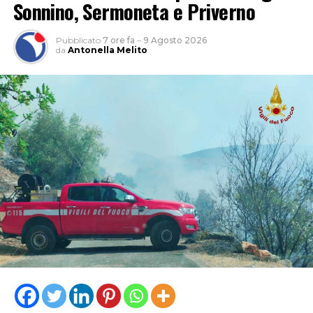
Sonnino, Sermoneta e Priverno
Pubblicato
7 ore fa
–
9 Agosto 2026
da
Antonella Melito
Ospiti della serata il regista Christian Marazziti e Marco
Giallini, che hanno incontrato il pubblico al termine
della proiezione, raccontando la realizzazione del film e
condividendo aneddoti ed esperienze legate al set e al
loro lavoro nel cinema. Tra gli ospiti presenti anche il
regista Paolo Genovese, già protagonista della serata
inaugurale della rassegna.