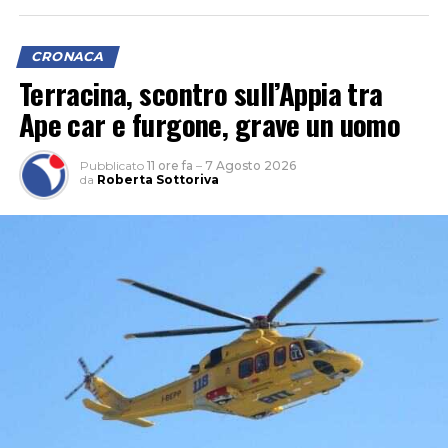
CRONACA
Terracina, scontro sull’Appia tra
Ape car e furgone, grave un uomo
Pubblicato
11 ore fa
–
7 Agosto 2026
da
Roberta Sottoriva
“Le criticità che restano sono importanti perché c’è una
carenza di personale che unita a un parco mezzi che non
è più efficiente ed efficace come dovrebbe essere, non
potrà garantire, secondo noi, per questa estate, un
servizio eccellente. E siamo anche preoccupati per
l’inizio della stagione scolastica, quando andrà garantito
agli studenti il diritto alla mobilità che è sacrosanto”.