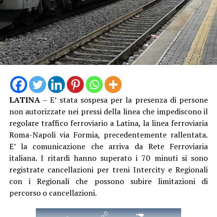
“Cercheremo in tutte le sedi di farci sentire, ma abbiamo
sempre utilizzato gli strumenti di legge. È ovvio che
qualora una situazione del genere dovesse continuare,
aprire le procedure di raffreddamento e conciliazione
sarebbe un passo ipotizzabile”.
LATINA
– E’ stata sospesa per la presenza di persone
non autorizzate nei pressi della linea che impediscono il
regolare traffico ferroviario a Latina, la linea ferroviaria
Roma-Napoli via Formia, precedentemente rallentata.
E’ la comunicazione che arriva da Rete Ferroviaria
italiana. I ritardi hanno superato i 70 minuti si sono
registrate cancellazioni per treni Intercity e Regionali
con i Regionali che possono subire limitazioni di
percorso o cancellazioni.