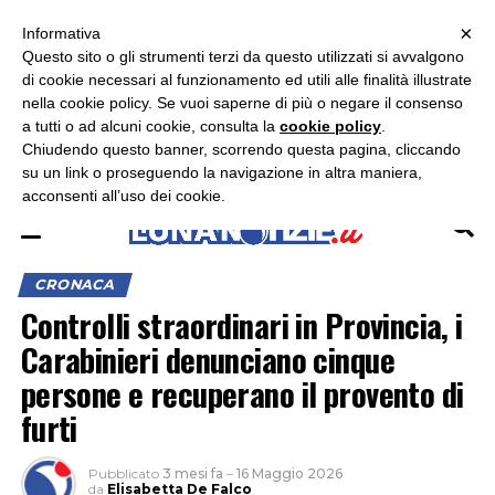
×
ASCOLTA RADIO LUNA
ASCOLTA RADIO IMMAGINE
ASCOLTA RADIO LATINA
Informativa
Questo sito o gli strumenti terzi da questo utilizzati si avvalgono
×
di cookie necessari al funzionamento ed utili alle finalità illustrate
nella cookie policy. Se vuoi saperne di più o negare il consenso
a tutti o ad alcuni cookie, consulta la
cookie policy
.
Chiudendo questo banner, scorrendo questa pagina, cliccando
su un link o proseguendo la navigazione in altra maniera,
acconsenti all’uso dei cookie.
CRONACA
Controlli straordinari in Provincia, i
Carabinieri denunciano cinque
persone e recuperano il provento di
furti
Pubblicato
3 mesi fa
–
16 Maggio 2026
da
Elisabetta De Falco