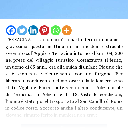
TERRACINA – Un uomo è rimasto ferito in maniera
gravissima questa mattina in un incidente stradale
avvenuto sull’Appia a Terracina intorno al km 104, 200
nei pressi del Villaggio Turistico Costazzurra. Il ferito,
un uomo di 63 anni, era alla guida di un’Ape Piaggio che
Audio
si è scontrata violentemente con un furgone. Per
00:00
00:00
Player
liberare il conducente del motocarro dalle lamiere sono
Per il sindacalista, che martedì sedeva al tavolo con
stati i Vigili del Fuoco, intervenuti con la Polizia locale
altre due sigle, Cgil e Uil, ci sono due motivi
di Terracina, la Polizia e il 118. Viste le condizioni,
fondamentali: “Se non si revoca la procedura o si chiude
l’uomo è stato poi elitrasportato al San Camillo di Roma
con un esito positivo la procedura di licenziamento
in codice rosso. Soccorso anche l’altro conducente, un
collettivo, diventa un problema assumere, e qui serve
giovane, rimasto ferito in maniera non grave
assumere. Inoltre, se non si fanno interventi usando, in
attesa delle risorse della Regione Lazio, i ricavi da