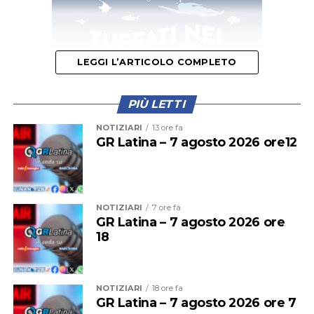
LEGGI L’ARTICOLO COMPLETO
PIÙ LETTI
NOTIZIARI
13 ore fa
GR Latina – 7 agosto 2026 ore12
Questa mattina il primo treno a fermarsi alla stazione di
Cisterna era stato il regionale partito alle 11,56 dalla
stazione Termini. La presenza di una persona che dava
NOTIZIARI
7 ore fa
GR Latina – 7 agosto 2026 ore
in escandescenza sui binari aveva costretto il treno a
18
fermarsi alla stazione precedente. La situazione
sembrava inizialmente rientrata, poi la sospensione del
traffico.
NOTIZIARI
18 ore fa
GR Latina – 7 agosto 2026 ore 7