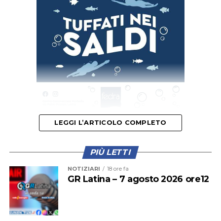
LEGGI L’ARTICOLO COMPLETO
PIÙ LETTI
NOTIZIARI
18 ore fa
GR Latina – 7 agosto 2026 ore12