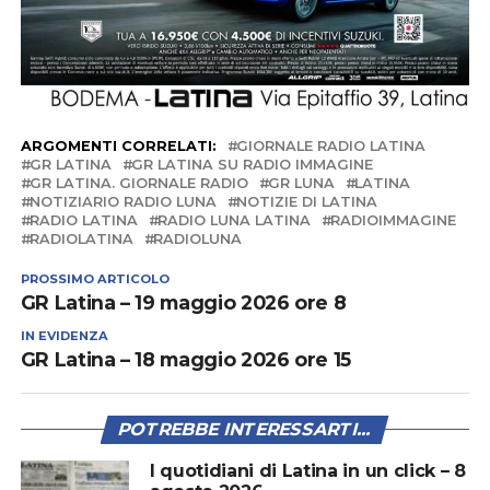
ARGOMENTI CORRELATI:
GIORNALE RADIO LATINA
GR LATINA
GR LATINA SU RADIO IMMAGINE
GR LATINA. GIORNALE RADIO
GR LUNA
LATINA
NOTIZIARIO RADIO LUNA
NOTIZIE DI LATINA
RADIO LATINA
RADIO LUNA LATINA
RADIOIMMAGINE
RADIOLATINA
RADIOLUNA
PROSSIMO ARTICOLO
GR Latina – 19 maggio 2026 ore 8
IN EVIDENZA
GR Latina – 18 maggio 2026 ore 15
POTREBBE INTERESSARTI...
I quotidiani di Latina in un click – 8