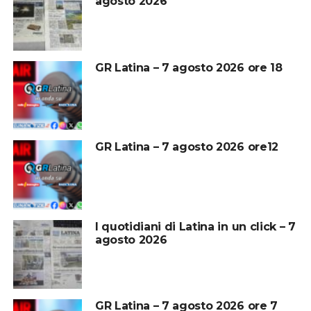
agosto 2026
GR Latina – 7 agosto 2026 ore 18
GR Latina – 7 agosto 2026 ore12
I quotidiani di Latina in un click – 7
agosto 2026
GR Latina – 7 agosto 2026 ore 7