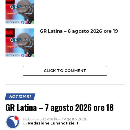
GR Latina – 6 agosto 2026 ore 19
CLICK TO COMMENT
NOTIZIARI
GR Latina – 7 agosto 2026 ore 18
Pubblicato
12 ore fa
–
7 Agosto 2026
da
Redazione Lunanotizie.it