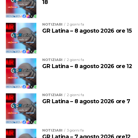
18
NOTIZIARI
2 giorni fa
GR Latina – 8 agosto 2026 ore 15
NOTIZIARI
2 giorni fa
GR Latina – 8 agosto 2026 ore 12
NOTIZIARI
2 giorni fa
GR Latina – 8 agosto 2026 ore 7
NOTIZIARI
3 giorni fa
GR Latina – 7 agosto 2026 ore12