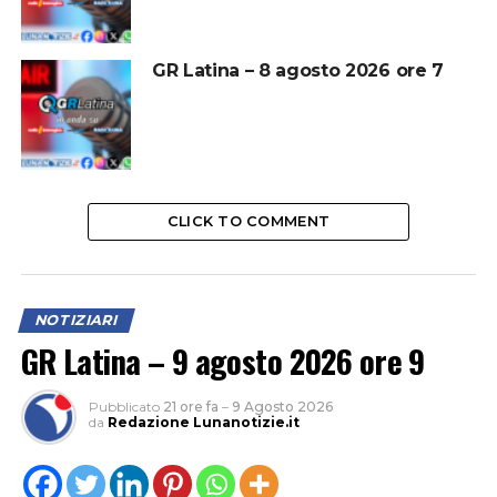
GR Latina – 8 agosto 2026 ore 7
CLICK TO COMMENT
NOTIZIARI
GR Latina – 9 agosto 2026 ore 9
Pubblicato
21 ore fa
–
9 Agosto 2026
da
Redazione Lunanotizie.it