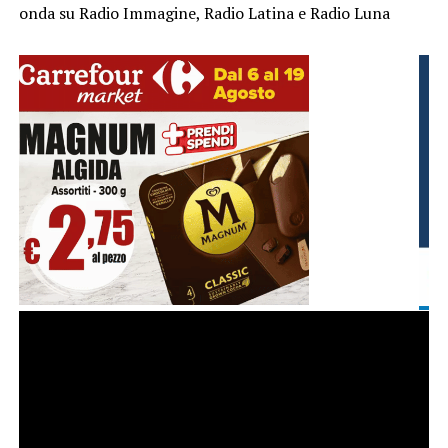
onda su Radio Immagine, Radio Latina e Radio Luna