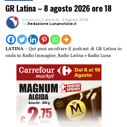
GR Latina – 8 agosto 2026 ore 18
Pubblicato
2 giorni fa
–
8 Agosto 2026
da
Redazione Lunanotizie.it
LATINA
– Qui puoi ascoltare il podcast di GR Latina in
onda su Radio Immagine, Radio Latina e Radio Luna