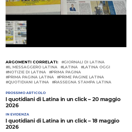
ARGOMENTI CORRELATI:
GIORNALI DI LATINA
IL MESSAGGERO LATINA
LATINA
LATINA OGGI
NOTIZIE DI LATINA
PRIMA PAGINA
PRIMA PAGINA LATINA
PRIME PAGINE LATINA
QUOTIDIANI LATINA
RASSEGNA STAMPA LATINA
PROSSIMO ARTICOLO
I quotidiani di Latina in un click – 20 maggio
2026
IN EVIDENZA
I quotidiani di Latina in un click – 18 maggio
2026