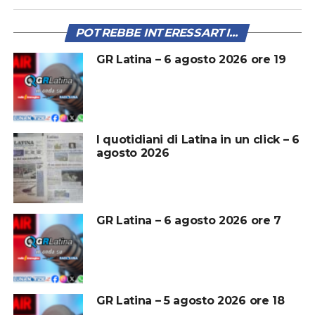
POTREBBE INTERESSARTI...
GR Latina – 6 agosto 2026 ore 19
I quotidiani di Latina in un click – 6
agosto 2026
GR Latina – 6 agosto 2026 ore 7
GR Latina – 5 agosto 2026 ore 18