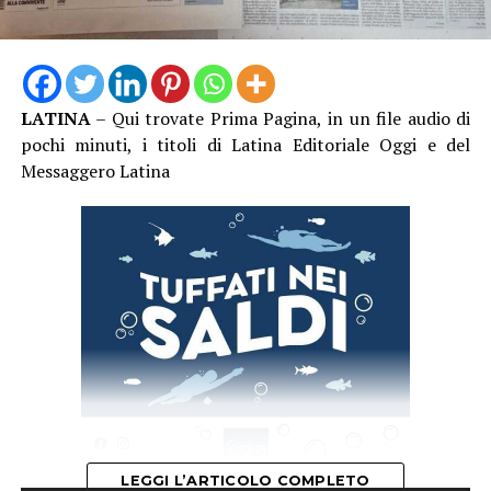
LATINA
– Qui trovate Prima Pagina, in un file audio di
pochi minuti, i titoli di Latina Editoriale Oggi e del
Messaggero Latina
LEGGI L’ARTICOLO COMPLETO