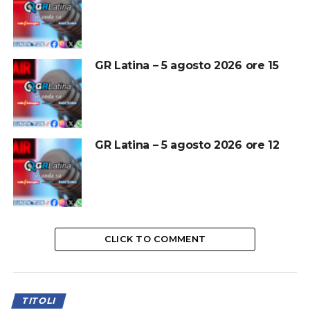
GR Latina – 5 agosto 2026 ore 15
GR Latina – 5 agosto 2026 ore 12
CLICK TO COMMENT
TITOLI