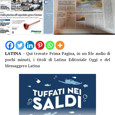
LATINA
– Qui trovate Prima Pagina, in un file audio di
pochi minuti, i titoli di Latina Editoriale Oggi e del
Messaggero Latina