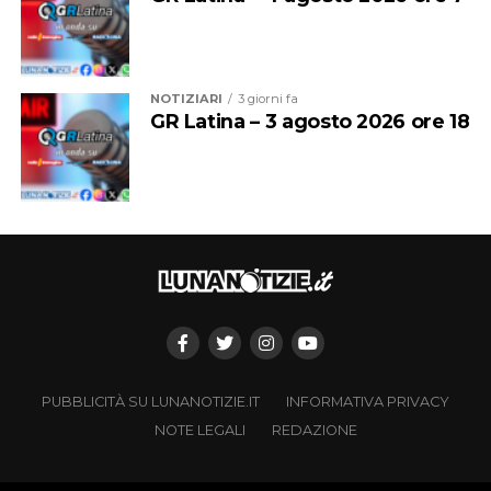
NOTIZIARI
3 giorni fa
GR Latina – 3 agosto 2026 ore 18
PUBBLICITÀ SU LUNANOTIZIE.IT
INFORMATIVA PRIVACY
NOTE LEGALI
REDAZIONE