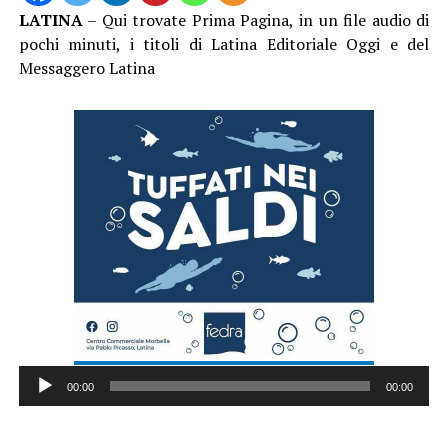
LATINA
– Qui trovate Prima Pagina, in un file audio di
pochi minuti, i titoli di Latina Editoriale Oggi e del
Messaggero Latina
Audio
00:00
00:00
Player