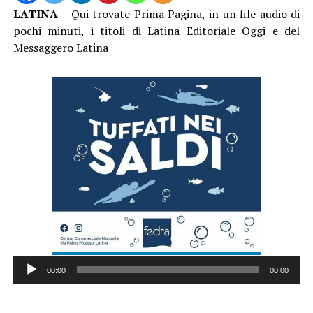
LATINA
– Qui trovate Prima Pagina, in un file audio di
pochi minuti, i titoli di Latina Editoriale Oggi e del
Messaggero Latina
Audio
00:00
00:00
Player