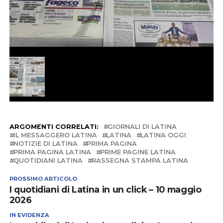
ARGOMENTI CORRELATI:
GIORNALI DI LATINA
IL MESSAGGERO LATINA
LATINA
LATINA OGGI
NOTIZIE DI LATINA
PRIMA PAGINA
PRIMA PAGINA LATINA
PRIME PAGINE LATINA
QUOTIDIANI LATINA
RASSEGNA STAMPA LATINA
PROSSIMO ARTICOLO
I quotidiani di Latina in un click – 10 maggio
2026
IN EVIDENZA