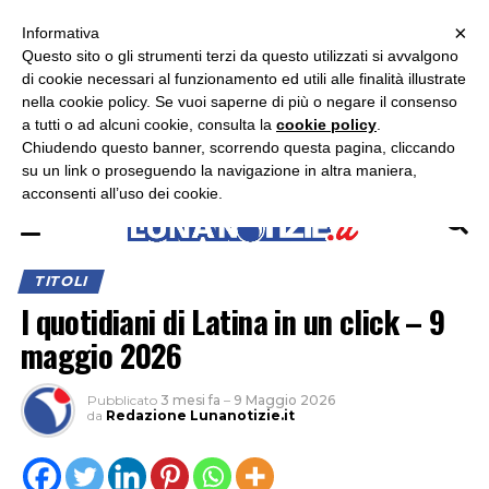
×
ASCOLTA RADIO LUNA
ASCOLTA RADIO IMMAGINE
ASCOLTA RADIO LATINA
Informativa
Questo sito o gli strumenti terzi da questo utilizzati si avvalgono
×
di cookie necessari al funzionamento ed utili alle finalità illustrate
nella cookie policy. Se vuoi saperne di più o negare il consenso
a tutti o ad alcuni cookie, consulta la
cookie policy
.
Chiudendo questo banner, scorrendo questa pagina, cliccando
su un link o proseguendo la navigazione in altra maniera,
acconsenti all’uso dei cookie.
TITOLI
I quotidiani di Latina in un click – 9
maggio 2026
Pubblicato
3 mesi fa
–
9 Maggio 2026
da
Redazione Lunanotizie.it