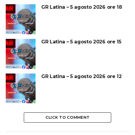
GR Latina – 5 agosto 2026 ore 18
GR Latina – 5 agosto 2026 ore 15
GR Latina – 5 agosto 2026 ore 12
CLICK TO COMMENT