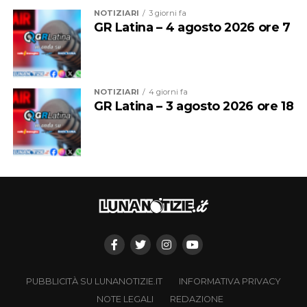
NOTIZIARI
3 giorni fa
GR Latina – 4 agosto 2026 ore 7
NOTIZIARI
4 giorni fa
GR Latina – 3 agosto 2026 ore 18
PUBBLICITÀ SU LUNANOTIZIE.IT
INFORMATIVA PRIVACY
NOTE LEGALI
REDAZIONE