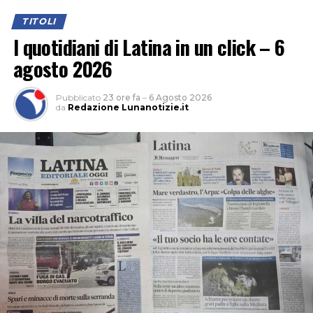
TITOLI
I quotidiani di Latina in un click – 6
agosto 2026
Pubblicato
23 ore fa
–
6 Agosto 2026
da
Redazione Lunanotizie.it