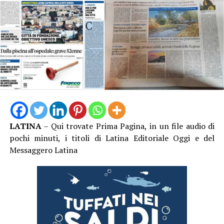
LATINA
– Qui trovate Prima Pagina, in un file audio di
pochi minuti, i titoli di Latina Editoriale Oggi e del
Messaggero Latina