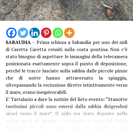
SABAUDIA
– Prima schiusa a Sabaudia per uno dei nidi
di Caretta Caretta censiti sulla costa pontina. Non c’è
stato bisogno di aspettare le immagini della telecamera
posizionata esattamente sopra il punto di deposizione,
perché le tracce lasciate sulla sabbia dalle piccole pinne
che di notte hanno attraversato la spiaggia,
oltrepassando la recinzione dirette istintivamente verso
il mare, erano inequivocabili.
E’ Tartalazio a dare la notizie del lieto evento: “Stanotte
tantissimi piccoli sono emersi dalla sabbia dirigendosi
sicuri verso il mare”. Il nido era stato deposto nella
prima metà di giugno e recintato a cura del Parco
Nazionale del Circeo per essere poi monitorato dal