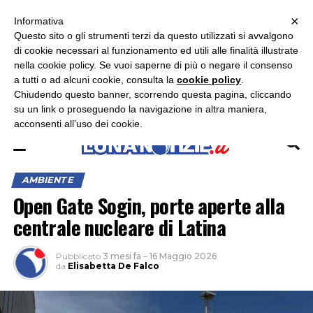
×
ASCOLTA RADIO LUNA
ASCOLTA RADIO IMMAGINE
ASCOLTA RADIO LATINA
Informativa
Questo sito o gli strumenti terzi da questo utilizzati si avvalgono
×
di cookie necessari al funzionamento ed utili alle finalità illustrate
nella cookie policy. Se vuoi saperne di più o negare il consenso
a tutti o ad alcuni cookie, consulta la
cookie policy
.
Chiudendo questo banner, scorrendo questa pagina, cliccando
su un link o proseguendo la navigazione in altra maniera,
acconsenti all’uso dei cookie.
AMBIENTE
Open Gate Sogin, porte aperte alla
centrale nucleare di Latina
Pubblicato
3 mesi fa
–
16 Maggio 2026
da
Elisabetta De Falco