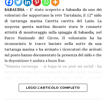
L’approvazione del progetto esecutivo e l’avvio delle
procedure per l’affidamento dei lavori rappresentano
SABAUDIA
– E’ stato scoperto a Sabaudia da uno dei
un passo concreto verso interventi attesi e necessari. La
volontari che supportano la rete Tartalazio, il 12° nido
collaborazione con il Comune di Sabaudia, con Latina
di tartaruga marina Caretta caretta del Lazio. La
ente capofila, ci consente di affrontare il fenomeno
sorpresa questa mattina durante stava le consuete
dell’erosione con una visione più ampia e coordinata.
attività di monitoraggio sulla spiaggia di Sabaudia, nel
Particolare attenzione è rivolta a Rio Martino, ma anche
Parco Nazionale del Circeo. Il volontario ha ha
a Foce Verde, aree di grande valore ambientale e
riconosciuto le tracce lasciate nella notte da una
strategico per il nostro litorale, sulle quali intendiamo
tartaruga marina e ha avvisato i ricercatori che arrivati
continuare a investire per garantirne la tutela e la piena
sul posto hanno documentato la presenza del nido e che
valorizzazione”.
la deposizione è andata a buon fine.
“Mamma tartaruga – si legge in un post sui social – ha
“Con la pubblicazione della determina a contrarre
fatto un ottimo lavoro scavando il nido molto lontano
raggiungiamo un ulteriore obiettivo concreto – dichiara
dalla battigia e quindi al sicuro dalle possibili
l’assessore alla Marina e al Demanio Gianluca Di Cocco –.
mareggiate. Il nido è stato ovviamente lasciato sul
Dopo la fase di progettazione e l’ottenimento delle
LEGGI L’ARTICOLO COMPLETO
posto. La schiusa è prevista per fine settembre”.
risorse, oggi entriamo nella fase che porterà
Dei 12 nidi trovati, l’ultimo è il quinto all’interno del
all’individuazione dell’operatore che dovrà realizzare le
Parco Nazionale del Circeo: “Conferma la notevole
opere. La difesa della costa è una priorità assoluta per
attrattività di queste spiagge per le tartarughe marine”.