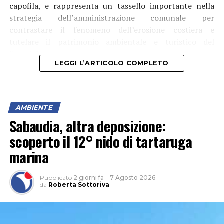
capofila, e rappresenta un tassello importante nella
strategia dell’amministrazione comunale per
contrastare il fenomeno dell’erosione costiera e
tutelare il patrimonio ambientale e turistico del
litorale”.
LEGGI L’ARTICOLO COMPLETO
AMBIENTE
Sabaudia, altra deposizione:
scoperto il 12° nido di tartaruga
marina
Pubblicato
2 giorni fa
–
7 Agosto 2026
da
Roberta Sottoriva
Tra le aree interessate anche Rio Martino, “sul quale
saranno realizzati interventi finalizzati alla salvaguardia