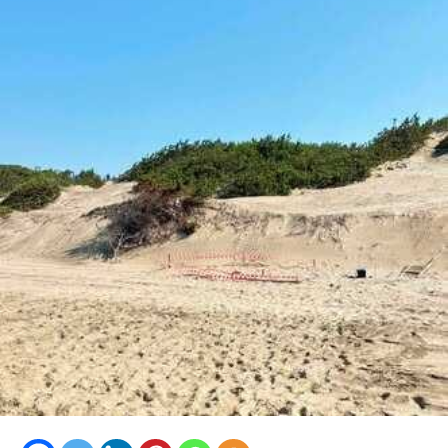
dell’arenile e al miglioramento della resilienza del
sistema costiero”.
“Quello della difesa della costa – afferma la sindaca
Matilde Celentano – è un impegno strategico per la
nostra amministrazione, perché significa proteggere il
territorio e l’ambiente, risorse fondamentale per lo
sviluppo turistico ed economico della nostra città.