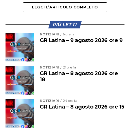
personale e dai volontari della Rete regionale di
LEGGI L’ARTICOLO COMPLETO
protezione delle tartarughe. “Nei prossimi giorni
potremo dare ulteriori notizie su eventuali altre
emersioni”, assicurano gli esperti.
PIÙ LETTI
NOTIZIARI
6 ore fa
GR Latina – 9 agosto 2026 ore 9
NOTIZIARI
21 ore fa
GR Latina – 8 agosto 2026 ore
18
NOTIZIARI
24 ore fa
GR Latina – 8 agosto 2026 ore 15
Al 21 luglio erano 11 i nidi di tartaruga marina Caretta
caretta censiti sulle coste del Lazio, tra Torvaianica e
Sperlonga.