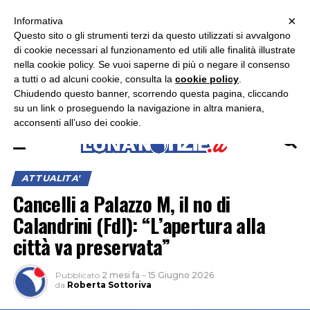
×
ASCOLTA RADIO LUNA
ASCOLTA RADIO IMMAGINE
ASCOLTA RADIO LATINA
Informativa
Questo sito o gli strumenti terzi da questo utilizzati si avvalgono
×
di cookie necessari al funzionamento ed utili alle finalità illustrate
nella cookie policy. Se vuoi saperne di più o negare il consenso
a tutti o ad alcuni cookie, consulta la
cookie policy
.
Chiudendo questo banner, scorrendo questa pagina, cliccando
su un link o proseguendo la navigazione in altra maniera,
acconsenti all’uso dei cookie.
ATTUALITA'
Cancelli a Palazzo M, il no di
Calandrini (FdI): “L’apertura alla
città va preservata”
Pubblicato
2 mesi fa
–
15 Giugno 2026
da
Roberta Sottoriva