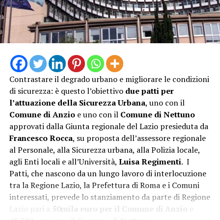
Contrastare il degrado urbano e migliorare le condizioni
di sicurezza: è questo l’obiettivo
due patti per
l’attuazione della Sicurezza Urbana
, uno con il
Comune di Anzio
e uno con il
Comune di Nettuno
approvati dalla Giunta regionale del Lazio presieduta da
“L’attivazione della Guardia Medica Turistica – afferma il
Francesco Rocca
, su proposta dell’assessore regionale
sindaco Matilde Celentano – rappresenta una risposta
al Personale, alla Sicurezza urbana, alla Polizia locale,
concreta alle esigenze del nostro territorio nel periodo
agli Enti locali e all’Università,
Luisa Regimenti
. I
di maggiore affluenza estiva. Mettiamo a disposizione di
Patti, che nascono da un lungo lavoro di interlocuzione
residenti e turisti un servizio di prossimità che rafforza
tra la Regione Lazio, la Prefettura di Roma e i Comuni
la tutela della salute e contribuisce a rendere il nostro
interessati, prevede lo stanziamento da parte di Regione
litorale ancora più accogliente e sicuro. La sinergia tra
Lazio pari a
50mila euro per il Comune di Anzio
e
istituzioni è la strada giusta per offrire servizi efficienti