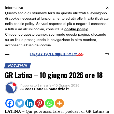
×
ASCOLTA RADIO LUNA
ASCOLTA RADIO IMMAGINE
ASCOLTA RADIO LATINA
Informativa
Questo sito o gli strumenti terzi da questo utilizzati si avvalgono
di cookie necessari al funzionamento ed utili alle finalità illustrate
nella cookie policy. Se vuoi saperne di più o negare il consenso
a tutti o ad alcuni cookie, consulta la
cookie policy
.
Chiudendo questo banner, scorrendo questa pagina, cliccando
su un link o proseguendo la navigazione in altra maniera,
acconsenti all’uso dei cookie.
NOTIZIARI
GR Latina – 10 giugno 2026 ore 18
Pubblicato
2 mesi fa
–
10 Giugno 2026
da
Redazione Lunanotizie.it
LATINA
– Qui puoi ascoltare il podcast di GR Latina in