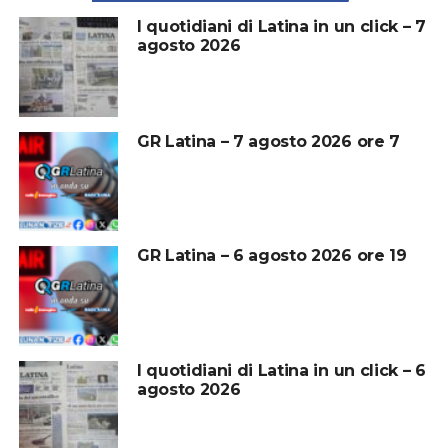
I quotidiani di Latina in un click – 7
agosto 2026
GR Latina – 7 agosto 2026 ore 7
GR Latina – 6 agosto 2026 ore 19
I quotidiani di Latina in un click – 6
agosto 2026