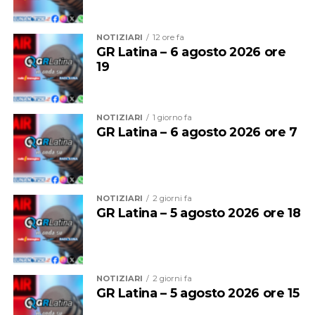
NOTIZIARI
12 ore fa
GR Latina – 6 agosto 2026 ore
19
NOTIZIARI
1 giorno fa
GR Latina – 6 agosto 2026 ore 7
NOTIZIARI
2 giorni fa
GR Latina – 5 agosto 2026 ore 18
NOTIZIARI
2 giorni fa
GR Latina – 5 agosto 2026 ore 15