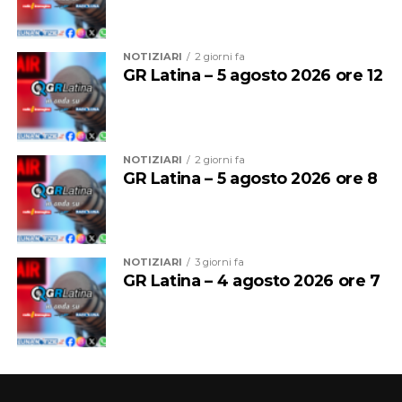
NOTIZIARI
2 giorni fa
GR Latina – 5 agosto 2026 ore 12
NOTIZIARI
2 giorni fa
GR Latina – 5 agosto 2026 ore 8
NOTIZIARI
3 giorni fa
GR Latina – 4 agosto 2026 ore 7