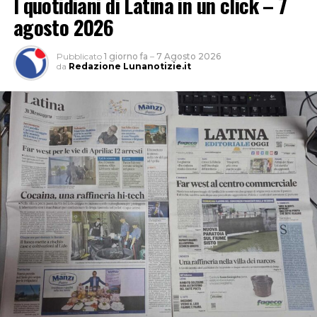
I quotidiani di Latina in un click – 7
agosto 2026
Pubblicato
1 giorno fa
–
7 Agosto 2026
da
Redazione Lunanotizie.it