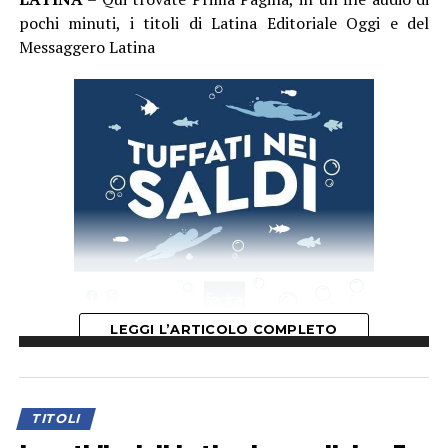
pochi minuti, i titoli di Latina Editoriale Oggi e del
Messaggero Latina
LEGGI L’ARTICOLO COMPLETO
Audio
00:00
00:00
Player
TITOLI