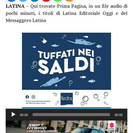
LATINA
– Qui trovate Prima Pagina, in un file audio di
pochi minuti, i titoli di Latina Editoriale Oggi e del
Messaggero Latina
Audio
00:00
00:00
Player