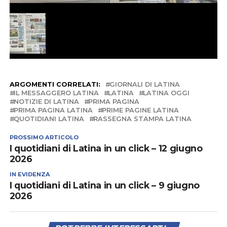
ARGOMENTI CORRELATI:
GIORNALI DI LATINA
IL MESSAGGERO LATINA
LATINA
LATINA OGGI
NOTIZIE DI LATINA
PRIMA PAGINA
PRIMA PAGINA LATINA
PRIME PAGINE LATINA
QUOTIDIANI LATINA
RASSEGNA STAMPA LATINA
PROSSIMO ARTICOLO
I quotidiani di Latina in un click – 12 giugno
2026
IN EVIDENZA
I quotidiani di Latina in un click – 9 giugno
2026