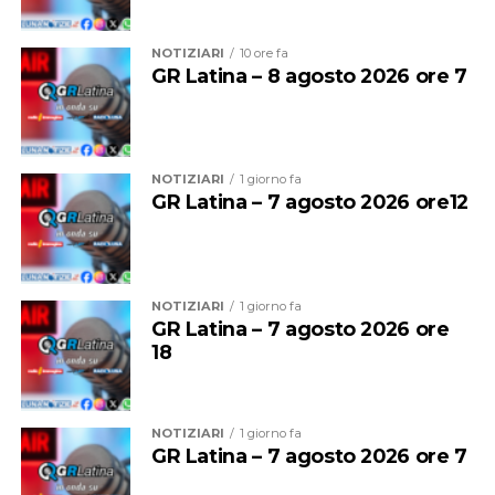
NOTIZIARI
10 ore fa
GR Latina – 8 agosto 2026 ore 7
NOTIZIARI
1 giorno fa
GR Latina – 7 agosto 2026 ore12
NOTIZIARI
1 giorno fa
GR Latina – 7 agosto 2026 ore
18
NOTIZIARI
1 giorno fa
GR Latina – 7 agosto 2026 ore 7