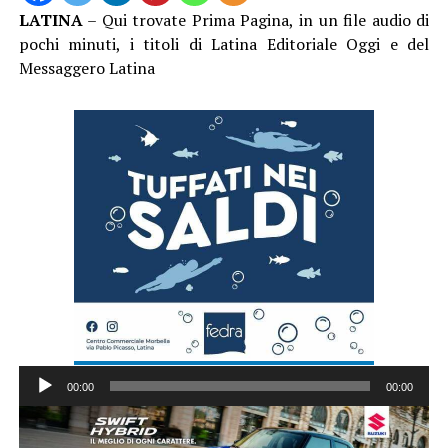
LATINA
– Qui trovate Prima Pagina, in un file audio di
pochi minuti, i titoli di Latina Editoriale Oggi e del
Messaggero Latina
Audio
00:00
00:00
Player