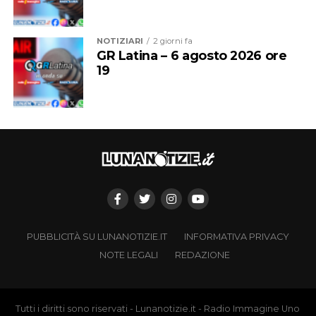
NOTIZIARI
2 giorni fa
GR Latina – 6 agosto 2026 ore
19
PUBBLICITÀ SU LUNANOTIZIE.IT
INFORMATIVA PRIVACY
NOTE LEGALI
REDAZIONE
Tutti i diritti sono riservati - Lunanotizie.it - Radio Immagine Uno