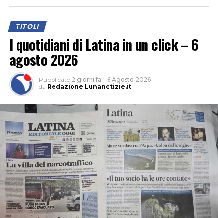
Player
TITOLI
I quotidiani di Latina in un click – 6
agosto 2026
Pubblicato
2 giorni fa
–
6 Agosto 2026
da
Redazione Lunanotizie.it