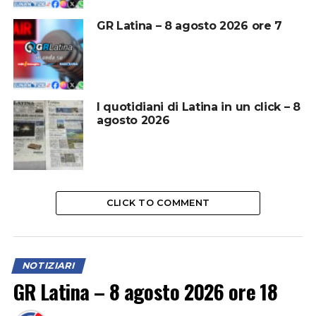
GR Latina – 8 agosto 2026 ore 7
I quotidiani di Latina in un click – 8
agosto 2026
CLICK TO COMMENT
NOTIZIARI
GR Latina – 8 agosto 2026 ore 18