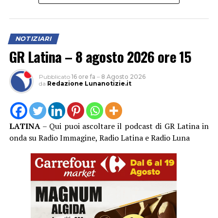
NOTIZIARI
GR Latina – 8 agosto 2026 ore 15
Pubblicato
16 ore fa
–
8 Agosto 2026
da
Redazione Lunanotizie.it
LATINA
– Qui puoi ascoltare il podcast di GR Latina in
onda su Radio Immagine, Radio Latina e Radio Luna