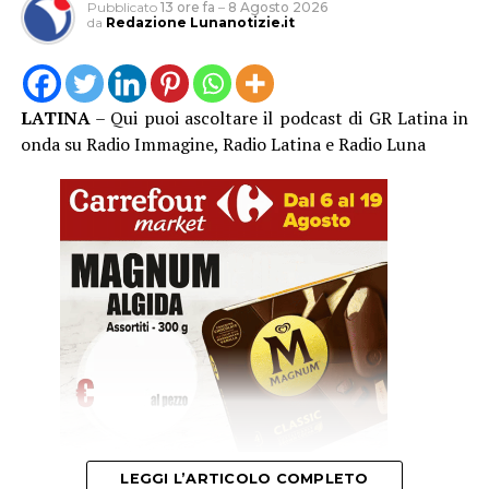
Pubblicato
13 ore fa
–
8 Agosto 2026
da
Redazione Lunanotizie.it
LATINA
– Qui puoi ascoltare il podcast di GR Latina in
onda su Radio Immagine, Radio Latina e Radio Luna
LEGGI L’ARTICOLO COMPLETO