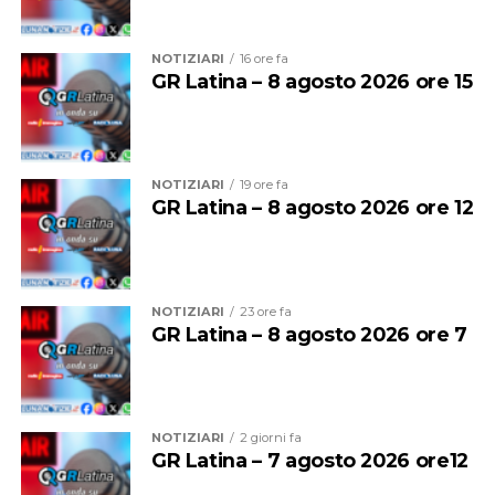
NOTIZIARI
16 ore fa
GR Latina – 8 agosto 2026 ore 15
NOTIZIARI
19 ore fa
GR Latina – 8 agosto 2026 ore 12
NOTIZIARI
23 ore fa
GR Latina – 8 agosto 2026 ore 7
NOTIZIARI
2 giorni fa
GR Latina – 7 agosto 2026 ore12