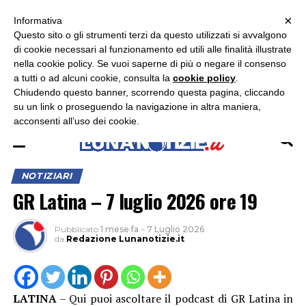
×
ASCOLTA RADIO LUNA
ASCOLTA RADIO IMMAGINE
ASCOLTA RADIO LATINA
Informativa
Questo sito o gli strumenti terzi da questo utilizzati si avvalgono
di cookie necessari al funzionamento ed utili alle finalità illustrate
nella cookie policy. Se vuoi saperne di più o negare il consenso
a tutti o ad alcuni cookie, consulta la
cookie policy
.
Chiudendo questo banner, scorrendo questa pagina, cliccando
su un link o proseguendo la navigazione in altra maniera,
acconsenti all’uso dei cookie.
NOTIZIARI
GR Latina – 7 luglio 2026 ore 19
Pubblicato
1 mese fa
–
7 Luglio 2026
da
Redazione Lunanotizie.it
LATINA
– Qui puoi ascoltare il podcast di GR Latina in