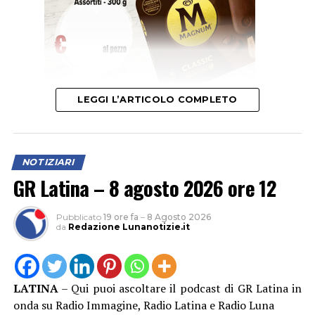
LEGGI L’ARTICOLO COMPLETO
NOTIZIARI
GR Latina – 8 agosto 2026 ore 12
Pubblicato
19 ore fa
–
8 Agosto 2026
da
Redazione Lunanotizie.it
LATINA
– Qui puoi ascoltare il podcast di GR Latina in
onda su Radio Immagine, Radio Latina e Radio Luna