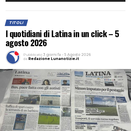
Audio
00:00
00:00
Player
TITOLI
I quotidiani di Latina in un click – 5
agosto 2026
Pubblicato
3 giorni fa
–
5 Agosto 2026
da
Redazione Lunanotizie.it