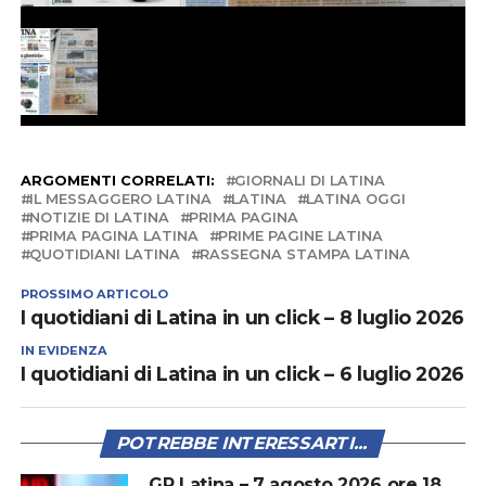
ARGOMENTI CORRELATI:
GIORNALI DI LATINA
IL MESSAGGERO LATINA
LATINA
LATINA OGGI
NOTIZIE DI LATINA
PRIMA PAGINA
PRIMA PAGINA LATINA
PRIME PAGINE LATINA
QUOTIDIANI LATINA
RASSEGNA STAMPA LATINA
PROSSIMO ARTICOLO
I quotidiani di Latina in un click – 8 luglio 2026
IN EVIDENZA
I quotidiani di Latina in un click – 6 luglio 2026
POTREBBE INTERESSARTI...
GR Latina – 7 agosto 2026 ore 18