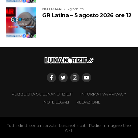
NOTIZIARI
3 giorni fa
GR Latina – 5 agosto 2026 ore 12
PUBBLICITÀ SU LUNANOTIZIE.IT
INFORMATIVA PRIVACY
NOTE LEGALI
REDAZIONE
Tutti i diritti sono riservati - Lunanotizie.it - Radio Immagine Uno
S.r.l.