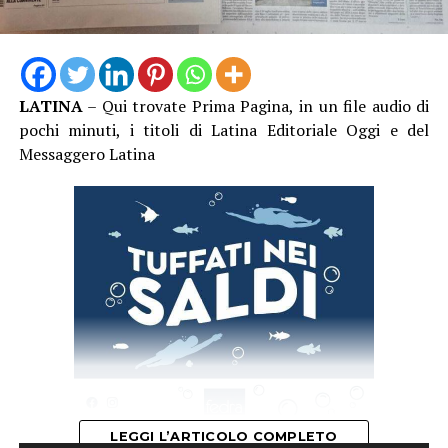
LATINA
– Qui trovate Prima Pagina, in un file audio di
pochi minuti, i titoli di Latina Editoriale Oggi e del
Messaggero Latina
LEGGI L’ARTICOLO COMPLETO