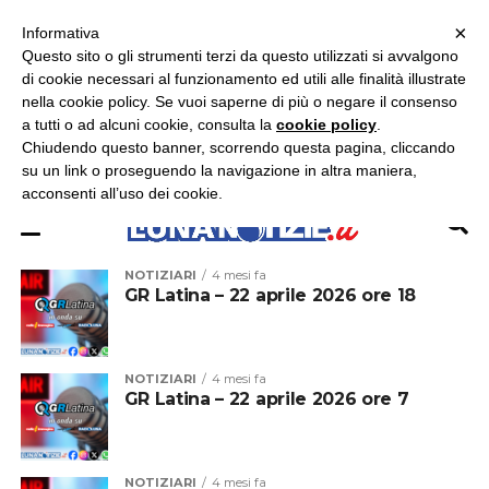
×
ASCOLTA RADIO LUNA
ASCOLTA RADIO IMMAGINE
ASCOLTA RADIO LATINA
Informativa
Questo sito o gli strumenti terzi da questo utilizzati si avvalgono
×
di cookie necessari al funzionamento ed utili alle finalità illustrate
nella cookie policy. Se vuoi saperne di più o negare il consenso
a tutti o ad alcuni cookie, consulta la
cookie policy
.
Chiudendo questo banner, scorrendo questa pagina, cliccando
su un link o proseguendo la navigazione in altra maniera,
acconsenti all’uso dei cookie.
NOTIZIARI
4 mesi fa
GR Latina – 22 aprile 2026 ore 18
NOTIZIARI
4 mesi fa
GR Latina – 22 aprile 2026 ore 7
NOTIZIARI
4 mesi fa