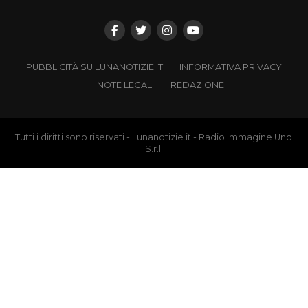
PUBBLICITÀ SU LUNANOTIZIE.IT
INFORMATIVA PRIVACY
NOTE LEGALI
REDAZIONE
Tutti i diritti sono riservati - Lunanotizie.it - Radio Immagine Uno
S.r.l.