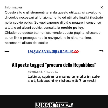
×
ASCOLTA RADIO LUNA
ASCOLTA RADIO IMMAGINE
ASCOLTA RADIO LATINA
Informativa
Questo sito o gli strumenti terzi da questo utilizzati si avvalgono
×
di cookie necessari al funzionamento ed utili alle finalità illustrate
nella cookie policy. Se vuoi saperne di più o negare il consenso
a tutti o ad alcuni cookie, consulta la
cookie policy
.
Chiudendo questo banner, scorrendo questa pagina, cliccando
su un link o proseguendo la navigazione in altra maniera,
acconsenti all’uso dei cookie.
All posts tagged "procura della Repubblica"
CRONACA
8 anni fa
Latina, rapine a mano armata in sale
slot, tabacchi e ristoranti: 7 arresti