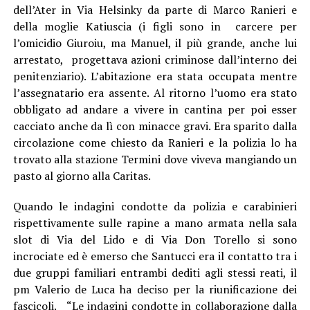
dell’Ater in Via Helsinky da parte di Marco Ranieri e
della moglie Katiuscia (i figli sono in carcere per
l’omicidio Giuroiu, ma Manuel, il più grande, anche lui
arrestato, progettava azioni criminose dall’interno dei
penitenziario). L’abitazione era stata occupata mentre
l’assegnatario era assente. Al ritorno l’uomo era stato
obbligato ad andare a vivere in cantina per poi esser
cacciato anche da lì con minacce gravi. Era sparito dalla
circolazione come chiesto da Ranieri e la polizia lo ha
trovato alla stazione Termini dove viveva mangiando un
pasto al giorno alla Caritas.
Quando le indagini condotte da polizia e carabinieri
rispettivamente sulle rapine a mano armata nella sala
slot di Via del Lido e di Via Don Torello si sono
incrociate ed è emerso che Santucci era il contatto tra i
due gruppi familiari entrambi dediti agli stessi reati, il
pm Valerio de Luca ha deciso per la riunificazione dei
fascicoli. “Le indagini condotte in collaborazione dalla