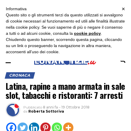
×
ASCOLTA RADIO LUNA
ASCOLTA RADIO IMMAGINE
ASCOLTA RADIO LATINA
Informativa
Questo sito o gli strumenti terzi da questo utilizzati si avvalgono
×
di cookie necessari al funzionamento ed utili alle finalità illustrate
nella cookie policy. Se vuoi saperne di più o negare il consenso
a tutti o ad alcuni cookie, consulta la
cookie policy
.
Chiudendo questo banner, scorrendo questa pagina, cliccando
su un link o proseguendo la navigazione in altra maniera,
acconsenti all’uso dei cookie.
CRONACA
Latina, rapine a mano armata in sale
slot, tabacchi e ristoranti: 7 arresti
Pubblicato
8 anni fa
–
19 Ottobre 2018
da
Roberta Sottoriva