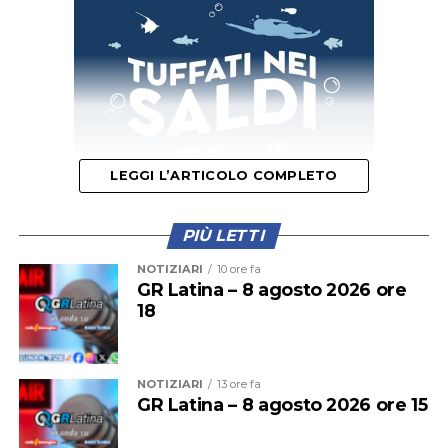
LEGGI L’ARTICOLO COMPLETO
PIÙ LETTI
Il provvedimento disciplina anche la somministrazione
NOTIZIARI
10 ore fa
di bevande alcoliche e le attività di intrattenimento
GR Latina – 8 agosto 2026 ore
18
musicale e danzante, con l’obiettivo di prevenire
situazioni di criticità legate agli assembramenti e
all’utilizzo improprio delle spiagge.
NOTIZIARI
13 ore fa
GR Latina – 8 agosto 2026 ore 15