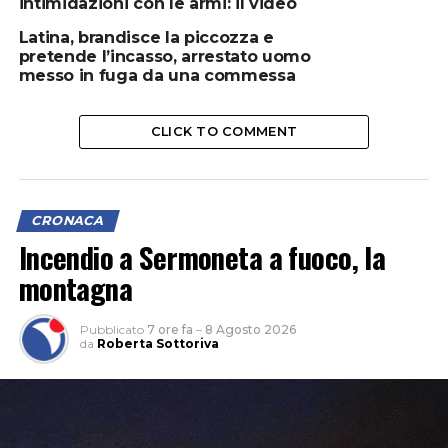
intimidazioni con le armi: il video
Latina, brandisce la piccozza e
pretende l’incasso, arrestato uomo
messo in fuga da una commessa
CLICK TO COMMENT
CRONACA
Incendio a Sermoneta a fuoco, la
montagna
Pubblicato
7 ore fa
–
8 Agosto 2026
da
Roberta Sottoriva