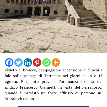
denunciato l’accaduto anche attraverso un video
pubblicato sui social, nella speranza di poter raccogliere
informazioni utili a ricostruire quanto accaduto e
individuare il responsabile.
Al momento, infatti, non risulta che qualcuno abbia
assistito direttamente all’incidente, nonostante il
lungomare fosse particolarmente affollato proprio
nell’ora di punta del sabato.
Divieto di bivacco, campeggio e accensione di fuochi e
falò sulle spiagge di Terracina nei giorni di
14 e 15
agosto
. È quanto prevede l’ordinanza firmata dal
sindaco Francesco Giannetti in vista del Ferragosto,
quando è previsto un forte afflusso di persone sul
litorale cittadino.