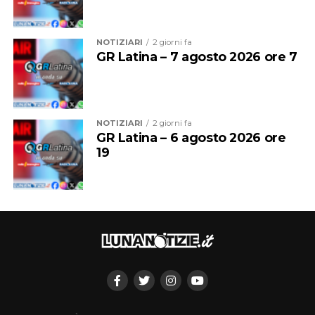
intrattenimento musicale e danzante dei pubblici
esercizi e degli stabilimenti balneari, quando autorizzate
NOTIZIARI
2 giorni fa
secondo le modalità previste dalla legge.
GR Latina – 7 agosto 2026 ore 7
Per chi non rispetterà le disposizioni è prevista una
sanzione amministrativa fino a 500 euro
, oltre alle
eventuali sanzioni accessorie.
NOTIZIARI
2 giorni fa
GR Latina – 6 agosto 2026 ore
A queste misure si aggiunge l’ordinanza già in vigore per
19
la tutela del decoro civico. Il provvedimento vieta il
bivacco nelle piazze, nelle strade, nei luoghi pubblici e
aperti al pubblico, nei parchi cittadini e nelle aree in
prossimità dei pubblici esercizi.
Vietato anche abbandonare o disseminare avanzi di cibo
e bevande negli spazi pubblici e aperti al pubblico.
Le regole riguardano inoltre l’abbigliamento negli spazi
urbani: non è consentito passeggiare nelle strade e