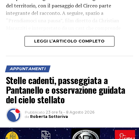
del territorio, con il paesaggio del Circeo parte
integrante del racconto. A seguire, spazio a
“Prendiamoci una pausa”, film diretto da Christian
Marazziti e interpretato da un cast che comprende
Marco Giallini, Claudia Gerini, Fabio Volo, Ilenia
LEGGI L’ARTICOLO COMPLETO
Pastorelli e Paolo Calabresi.
APPUNTAMENTI
Stelle cadenti, passeggiata a
Pantanello e osservazione guidata
del cielo stellato
Pubblicato
23 ore fa
–
8 Agosto 2026
da
Roberta Sottoriva
Ospiti della serata il regista Christian Marazziti e Marco