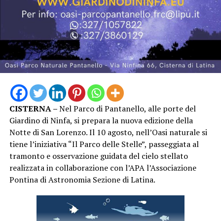
pubblico momenti di confronto, ironia e spontaneità,
confermando lo spirito che caratterizza “Un Mare di
Cinema”: non soltanto una rassegna di proiezioni, ma
un’occasione per avvicinare il pubblico ai protagonisti e
agli autori del cinema italiano.
Piazza Lanzuisi si è così confermata ancora una volta
luogo di incontro e condivisione, con una nuova serata
capace di richiamare una significativa presenza di
CISTERNA –
Nel Parco di Pantanello, alle porte del
pubblico nel centro storico di San Felice Circeo. “Un
Giardino di Ninfa, si prepara la nuova edizione della
Mare di Cinema” proseguirà con i prossimi
Notte di San Lorenzo. Il 10 agosto, nell’Oasi naturale si
appuntamenti in programma, continuando a unire
tiene l’iniziativa “Il Parco delle Stelle”, passeggiata al
cinema, cultura e territorio nelle serate estive di San
tramonto e osservazione guidata del cielo stellato
Felice Circeo.
realizzata in collaborazione con l’APA l’Associazione
Pontina di Astronomia Sezione di Latina.