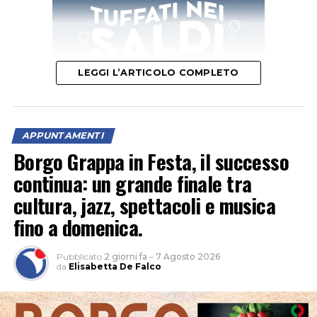
LEGGI L’ARTICOLO COMPLETO
APPUNTAMENTI
“Un’occasione per vivere la natura al calar del sole e
Borgo Grappa in Festa, il successo
scoprire le meraviglie del cielo notturno tra stelle,
continua: un grande finale tra
costellazioni e pianeti”, è l’invito della Fondazione
cultura, jazz, spettacoli e musica
Caetani. Nel parco naturale non c’è inquinamento
fino a domenica.
luminoso e la volta celeste appare ancora più
spettacolare.
Pubblicato
2 giorni fa
–
7 Agosto 2026
da
Elisabetta De Falco