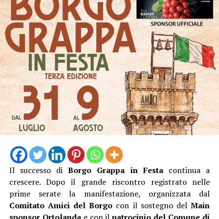
L’ingresso con unico orario alle 19 Dalle 19:15 alle
20:45, l’escursione, poi la pausa per cena al sacco, quindi
dalle 21:20 alle 23:00 l’ Osservazione guidata del cielo
stellato con gli esperti dell’APA.
Biglietto 10 euro.
Il successo di
Borgo Grappa in Festa
continua a
crescere. Dopo il grande riscontro registrato nelle
prime serate la manifestazione, organizzata dal
Comitato Amici del Borgo
con il sostegno del
Main
sponsor Ortolanda
e con il
patrocinio del Comune di