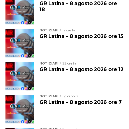
GR Latina – 8 agosto 2026 ore
tra l’essere grembo e arciere”
della scrittrice Carla
18
Zanchetta, che dialogherà con l’avvocato Adele Morelli,
moderatrice dell’incontro. Un’occasione di confronto e
riflessione che arricchisce ulteriormente il programma
NOTIZIARI
19 ore fa
della manifestazione.
GR Latina – 8 agosto 2026 ore 15
NOTIZIARI
22 ore fa
GR Latina – 8 agosto 2026 ore 12
NOTIZIARI
1 giorno fa
GR Latina – 8 agosto 2026 ore 7
La musica continuerà poi ad essere protagonista sui tre
palchi della festa.