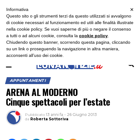
×
ASCOLTA RADIO LUNA
ASCOLTA RADIO IMMAGINE
ASCOLTA RADIO LATINA
Informativa
Questo sito o gli strumenti terzi da questo utilizzati si avvalgono
×
di cookie necessari al funzionamento ed utili alle finalità illustrate
nella cookie policy. Se vuoi saperne di più o negare il consenso
a tutti o ad alcuni cookie, consulta la
cookie policy
.
Chiudendo questo banner, scorrendo questa pagina, cliccando
su un link o proseguendo la navigazione in altra maniera,
acconsenti all’uso dei cookie.
APPUNTAMENTI
ARENA AL MODERNO
Cinque spettacoli per l’estate
Pubblicato
13 anni fa
–
26 Giugno 2013
da
Roberta Sottoriva