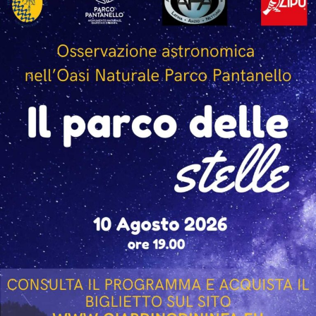
Giallini, che hanno incontrato il pubblico al termine
della proiezione, raccontando la realizzazione del film e
condividendo aneddoti ed esperienze legate al set e al
loro lavoro nel cinema. Tra gli ospiti presenti anche il
regista Paolo Genovese, già protagonista della serata
inaugurale della rassegna.
L’incontro con Giallini e Marazziti ha regalato al