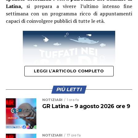
Latina,
si prepara a vivere l’ultimo intenso fine
settimana con un programma ricco di appuntamenti
capaci di coinvolgere pubblici di tutte le età.
LEGGI L’ARTICOLO COMPLETO
PIÙ LETTI
NOTIZIARI
1 ora fa
GR Latina – 9 agosto 2026 ore 9
Il primo appuntamento del weekend è quello di domani,
sabato 8 agosto
, quando la festa si aprirà con un
momento dedicato alla cultura. Protagonista sarà la
presentazione del libro
“Percorsi incerti. Vite di madri
NOTIZIARI
17 ore fa