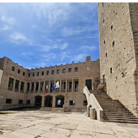
La proprietaria di una delle vetture coinvolte ha
denunciato l’accaduto anche attraverso un video
pubblicato sui social, nella speranza di poter raccogliere
informazioni utili a ricostruire quanto accaduto e
individuare il responsabile.
Al momento, infatti, non risulta che qualcuno abbia
assistito direttamente all’incidente, nonostante il