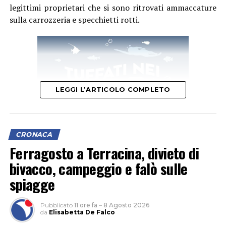
legittimi proprietari che si sono ritrovati ammaccature
sulla carrozzeria e specchietti rotti.
LEGGI L’ARTICOLO COMPLETO
CRONACA
Ferragosto a Terracina, divieto di
bivacco, campeggio e falò sulle
L’ipotesi è quella di un veicolo finito contro le tre auto,
spiagge
il cui conducente non si sarebbe fermato dopo l’impatto
per verificare i danni né per lasciare i propri dati,
Pubblicato
11 ore fa
–
8 Agosto 2026
facendo perdere le proprie tracce.
da
Elisabetta De Falco