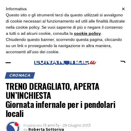
×
ASCOLTA RADIO LUNA
ASCOLTA RADIO IMMAGINE
ASCOLTA RADIO LATINA
Informativa
Questo sito o gli strumenti terzi da questo utilizzati si avvalgono
×
di cookie necessari al funzionamento ed utili alle finalità illustrate
nella cookie policy. Se vuoi saperne di più o negare il consenso
a tutti o ad alcuni cookie, consulta la
cookie policy
.
Chiudendo questo banner, scorrendo questa pagina, cliccando
su un link o proseguendo la navigazione in altra maniera,
acconsenti all’uso dei cookie.
CRONACA
TRENO DERAGLIATO, APERTA
UN’INCHIESTA
Giornata infernale per i pendolari
locali
Pubblicato
13 anni fa
–
26 Giugno 2013
da
Roberta Sottoriva