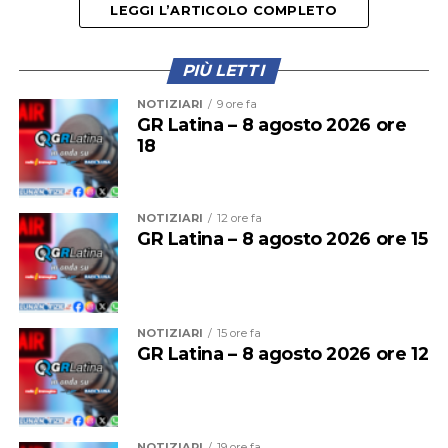
LEGGI L’ARTICOLO COMPLETO
PIÙ LETTI
Il provvedimento disciplina anche la somministrazione
NOTIZIARI
9 ore fa
di bevande alcoliche e le attività di intrattenimento
GR Latina – 8 agosto 2026 ore
18
musicale e danzante, con l’obiettivo di prevenire
situazioni di criticità legate agli assembramenti e
all’utilizzo improprio delle spiagge.
NOTIZIARI
12 ore fa
GR Latina – 8 agosto 2026 ore 15
NOTIZIARI
15 ore fa
GR Latina – 8 agosto 2026 ore 12
NOTIZIARI
19 ore fa