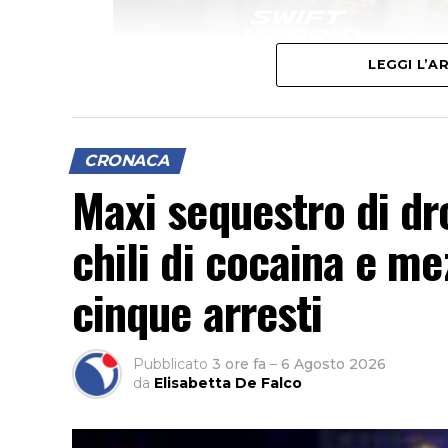
LEGGI L’
CRONACA
Maxi sequestro di dro
chili di cocaina e me
cinque arresti
Pubblicato
3 ore fa
–
6 Agosto 2026
da
Elisabetta De Falco