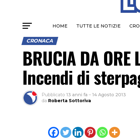
HOME
TUTTE LE NOTIZIE
CRO
CRONACA
BRUCIA DA ORE L
Incendi di sterpag
Pubblicato
13 anni fa
–
14 Agosto 2013
da
Roberta Sottoriva