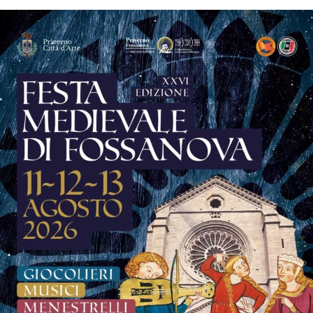
tra l’essere grembo e arciere”
della scrittrice Carla
Zanchetta, che dialogherà con l’avvocato Adele Morelli,
moderatrice dell’incontro. Un’occasione di confronto e
riflessione che arricchisce ulteriormente il programma
della manifestazione.
La musica continuerà poi ad essere protagonista sui tre
palchi della festa.