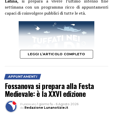
Latina,
si prepara a vivere l’ultimo intenso fine
settimana con un programma ricco di appuntamenti
capaci di coinvolgere pubblici di tutte le età.
LEGGI L’ARTICOLO COMPLETO
APPUNTAMENTI
Fossanova si prepara alla Festa
Il primo appuntamento del weekend è quello di domani,
Medievale: è la XXVI edizione
sabato 8 agosto
, quando la festa si aprirà con un
momento dedicato alla cultura. Protagonista sarà la
Pubblicato
1 giorno fa
–
6 Agosto 2026
presentazione del libro
“Percorsi incerti. Vite di madri
da
Redazione Lunanotizie.it