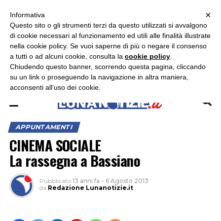
×
ASCOLTA RADIO LUNA
ASCOLTA RADIO IMMAGINE
ASCOLTA RADIO LATINA
Informativa
Questo sito o gli strumenti terzi da questo utilizzati si avvalgono
×
di cookie necessari al funzionamento ed utili alle finalità illustrate
nella cookie policy. Se vuoi saperne di più o negare il consenso
a tutti o ad alcuni cookie, consulta la
cookie policy
.
Chiudendo questo banner, scorrendo questa pagina, cliccando
su un link o proseguendo la navigazione in altra maniera,
acconsenti all’uso dei cookie.
APPUNTAMENTI
CINEMA SOCIALE
La rassegna a Bassiano
Pubblicato
13 anni fa
–
6 Agosto 2013
da
Redazione Lunanotizie.it