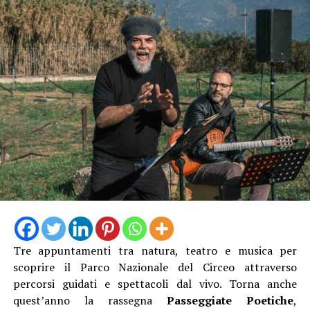
trampoli, il Cantagallo Menestrello, i Saltafossum, la
Donna Corvo, i Corti teatrali della tradizione medievale,
il Cacciatore di topi, l’Araldo del borgo e il Mendicante
pellegrino.
Tre appuntamenti tra natura, teatro e musica per
scoprire il Parco Nazionale del Circeo attraverso
Camminando nel borgo si incroceranno proposte
percorsi guidati e spettacoli dal vivo. Torna anche
artistiche per tutti i gusti. Presso l’Infermeria dei
quest’anno la rassegna
Passeggiate Poetiche
,
Conversi andrà in scena lo spettacolo di teatro-danza