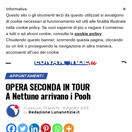
×
ASCOLTA RADIO LUNA
ASCOLTA RADIO IMMAGINE
ASCOLTA RADIO LATINA
Informativa
Questo sito o gli strumenti terzi da questo utilizzati si avvalgono
di cookie necessari al funzionamento ed utili alle finalità illustrate
nella cookie policy. Se vuoi saperne di più o negare il consenso
a tutti o ad alcuni cookie, consulta la
cookie policy
.
Chiudendo questo banner, scorrendo questa pagina, cliccando
su un link o proseguendo la navigazione in altra maniera,
acconsenti all’uso dei cookie.
APPUNTAMENTI
OPERA SECONDA IN TOUR
A Nettuno arrivano i Pooh
Pubblicato
13 anni fa
–
6 Agosto 2013
da
Redazione Lunanotizie.it