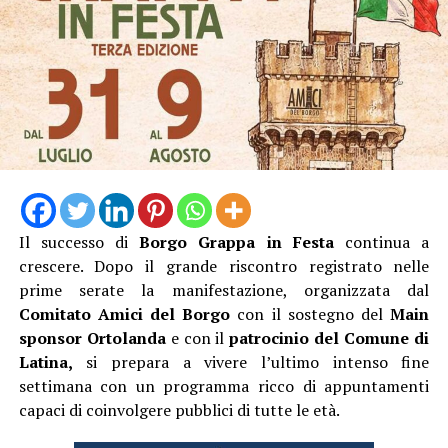
L’ingresso con unico orario alle 19 Dalle 19:15 alle
20:45, l’escursione, poi la pausa per cena al sacco, quindi
dalle 21:20 alle 23:00 l’ Osservazione guidata del cielo
stellato con gli esperti dell’APA.
Biglietto 10 euro.
Il successo di
Borgo Grappa in Festa
continua a
crescere. Dopo il grande riscontro registrato nelle
prime serate la manifestazione, organizzata dal
Comitato Amici del Borgo
con il sostegno del
Main
sponsor Ortolanda
e con il
patrocinio del Comune di
Latina,
si prepara a vivere l’ultimo intenso fine
settimana con un programma ricco di appuntamenti
capaci di coinvolgere pubblici di tutte le età.