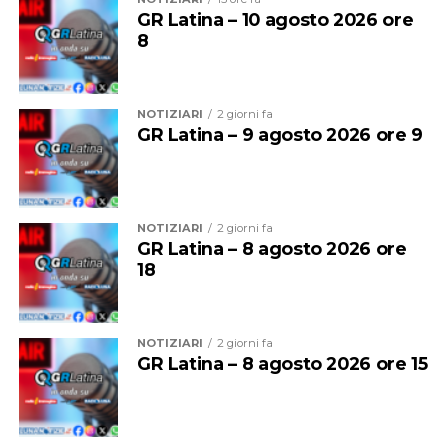
della manifestazione.
GR Latina – 10 agosto 2026 ore
8
NOTIZIARI
2 giorni fa
GR Latina – 9 agosto 2026 ore 9
NOTIZIARI
2 giorni fa
GR Latina – 8 agosto 2026 ore
18
La musica continuerà poi ad essere protagonista sui tre
palchi della festa.
NOTIZIARI
2 giorni fa
GR Latina – 8 agosto 2026 ore 15
Sul palco del
Grappa Jazz Festival
salirà il
Luca
Mannutza & Paolo Recchia Duo,
raffinata formazione
composta da pianoforte e sassofono contralto, mentre