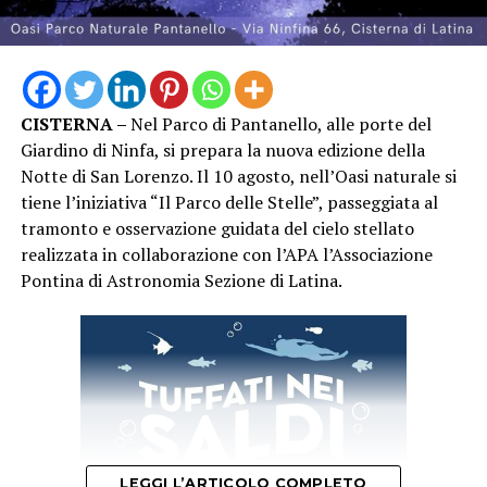
agli autori del cinema italiano.
Piazza Lanzuisi si è così confermata ancora una volta
luogo di incontro e condivisione, con una nuova serata
capace di richiamare una significativa presenza di
CISTERNA –
Nel Parco di Pantanello, alle porte del
pubblico nel centro storico di San Felice Circeo. “Un
Giardino di Ninfa, si prepara la nuova edizione della
Mare di Cinema” proseguirà con i prossimi
Notte di San Lorenzo. Il 10 agosto, nell’Oasi naturale si
appuntamenti in programma, continuando a unire
tiene l’iniziativa “Il Parco delle Stelle”, passeggiata al
cinema, cultura e territorio nelle serate estive di San
tramonto e osservazione guidata del cielo stellato
Felice Circeo.
realizzata in collaborazione con l’APA l’Associazione
Pontina di Astronomia Sezione di Latina.
LEGGI L’ARTICOLO COMPLETO