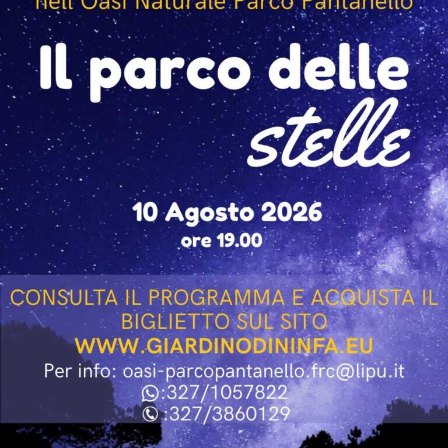
regista Paolo Genovese, già protagonista della serata
inaugurale della rassegna.
L’incontro con Giallini e Marazziti ha regalato al
pubblico momenti di confronto, ironia e spontaneità,
confermando lo spirito che caratterizza “Un Mare di
Cinema”: non soltanto una rassegna di proiezioni, ma
un’occasione per avvicinare il pubblico ai protagonisti e