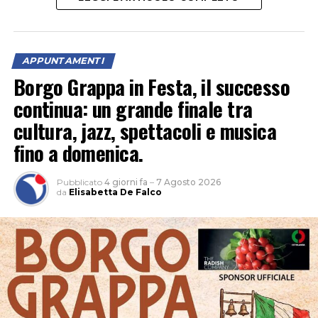
APPUNTAMENTI
“Un’occasione per vivere la natura al calar del sole e
Borgo Grappa in Festa, il successo
scoprire le meraviglie del cielo notturno tra stelle,
continua: un grande finale tra
costellazioni e pianeti”, è l’invito della Fondazione
cultura, jazz, spettacoli e musica
Caetani. Nel parco naturale non c’è inquinamento
fino a domenica.
luminoso e la volta celeste appare ancora più
spettacolare.
Pubblicato
4 giorni fa
–
7 Agosto 2026
da
Elisabetta De Falco