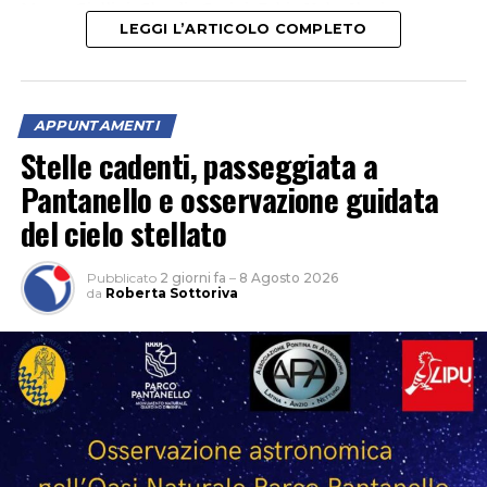
Marco Giallini, Claudia Gerini, Fabio Volo, Ilenia
LEGGI L’ARTICOLO COMPLETO
Pastorelli e Paolo Calabresi.
APPUNTAMENTI
Stelle cadenti, passeggiata a
Pantanello e osservazione guidata
del cielo stellato
Pubblicato
2 giorni fa
–
8 Agosto 2026
da
Roberta Sottoriva
Ospiti della serata il regista Christian Marazziti e Marco
Giallini, che hanno incontrato il pubblico al termine
della proiezione, raccontando la realizzazione del film e
condividendo aneddoti ed esperienze legate al set e al
loro lavoro nel cinema. Tra gli ospiti presenti anche il