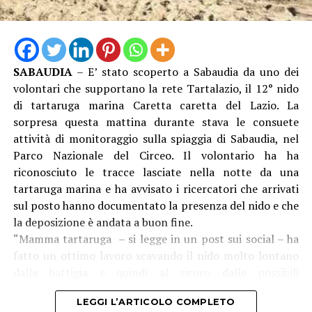
Parco Nazionale del Circeo. Il volontario ha ha
riconosciuto le tracce lasciate nella notte da una
tartaruga marina e ha avvisato i ricercatori che arrivati
sul posto hanno documentato la presenza del nido e che
la deposizione è andata a buon fine.
“Mamma tartaruga – si legge in un post sui social – ha
fatto un ottimo lavoro scavando il nido molto lontano
dalla battigia e quindi al sicuro dalle possibili
mareggiate. Il nido è stato ovviamente lasciato sul
LEGGI L’ARTICOLO COMPLETO
posto. La schiusa è prevista per fine settembre”.
Dei 12 nidi trovati, l’ultimo è il quinto all’interno del
Parco Nazionale del Circeo: “Conferma la notevole
attrattività di queste spiagge per le tartarughe marine”.
AMBIENTE
Tartarughe marine, prima schiusa a
Sabaudia
Pubblicato
6 giorni fa
–
1 Agosto 2026
da
Roberta Sottoriva