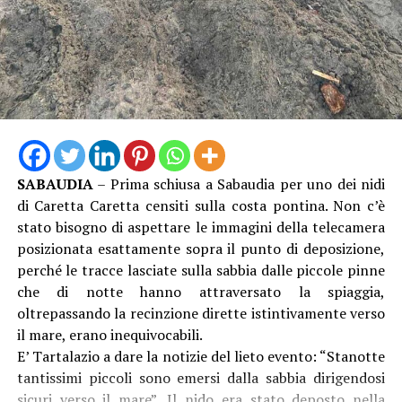
SABAUDIA
– Prima schiusa a Sabaudia per uno dei nidi
di Caretta Caretta censiti sulla costa pontina. Non c’è
stato bisogno di aspettare le immagini della telecamera
posizionata esattamente sopra il punto di deposizione,
perché le tracce lasciate sulla sabbia dalle piccole pinne
che di notte hanno attraversato la spiaggia,
oltrepassando la recinzione dirette istintivamente verso
il mare, erano inequivocabili.
E’ Tartalazio a dare la notizie del lieto evento: “Stanotte
tantissimi piccoli sono emersi dalla sabbia dirigendosi
sicuri verso il mare”. Il nido era stato deposto nella
prima metà di giugno e recintato a cura del Parco
Nazionale del Circeo per essere poi monitorato dal
personale e dai volontari della Rete regionale di
LEGGI L’ARTICOLO COMPLETO
protezione delle tartarughe. “Nei prossimi giorni
potremo dare ulteriori notizie su eventuali altre
emersioni”, assicurano gli esperti.
AMBIENTE