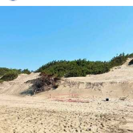
SABAUDIA
– E’ stato scoperto a Sabaudia da uno dei
volontari che supportano la rete Tartalazio, il 12° nido
di tartaruga marina Caretta caretta del Lazio. La
sorpresa questa mattina durante stava le consuete
attività di monitoraggio sulla spiaggia di Sabaudia, nel