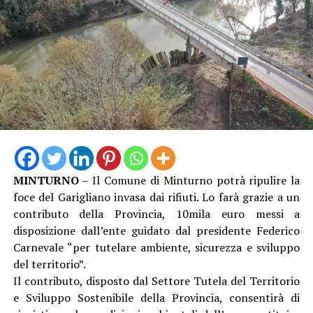
MINTURNO
– Il Comune di Minturno potrà ripulire la
foce del Garigliano invasa dai rifiuti. Lo farà grazie a un
contributo della Provincia, 10mila euro messi a
disposizione dall’ente guidato dal presidente Federico
Carnevale “per tutelare ambiente, sicurezza e sviluppo
del territorio”.
Il contributo, disposto dal Settore Tutela del Territorio
e Sviluppo Sostenibile della Provincia, consentirà di
ripristinare le condizioni ambientali dell’area, restituire
piena fruibilità alla spiaggia e garantire la sicurezza
della navigazione, compromesse dall’accumulo di
ingenti quantità di materiali plastici, residui lignei e altri
rifiuti trasportati dalle piene del fiume e dalle recenti
mareggiate – si legge in una nota.
LEGGI L’ARTICOLO COMPLETO
Era stato il Ministero delle Infrastrutture e dei
Trasporti – Delegazione di Spiaggia di Scauri a
evidenziare il problema e non solo per il decoro, ma
PIÙ LETTI