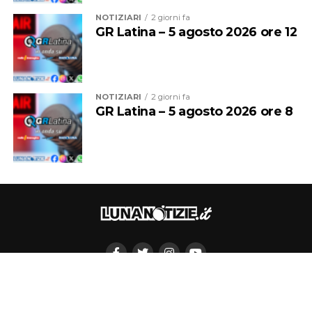
PUBBLICITÀ SU LUNANOTIZIE.IT
INFORMATIVA PRIVACY
NOTE LEGALI
REDAZIONE
Tutti i diritti sono riservati - Lunanotizie.it - Radio Immagine Uno
S.r.l.