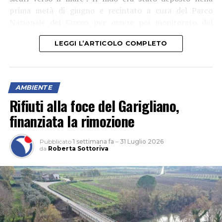
Rifiuti alla foce del Garigliano,
finanziata la rimozione
Pubblicato
1 settimana fa
–
31 Luglio 2026
da
Roberta Sottoriva
Al 21 luglio erano 11 i nidi di tartaruga marina Caretta
caretta censiti sulle coste del Lazio, tra Torvaianica e
Sperlonga.