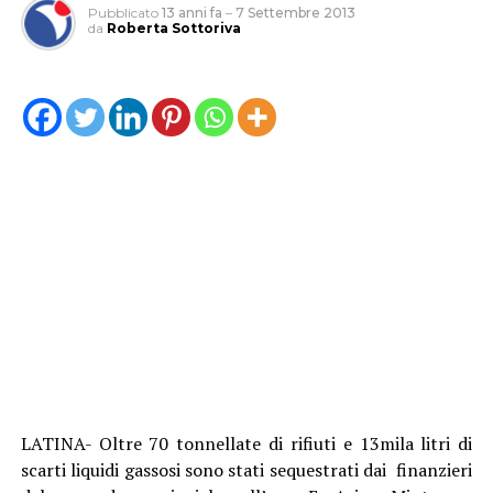
Pubblicato
13 anni fa
–
7 Settembre 2013
da
Roberta Sottoriva
LATINA- Oltre 70 tonnellate di rifiuti e 13mila litri di
scarti liquidi gassosi sono stati sequestrati dai finanzieri
del comando provinciale nell’area Ex Asia a Minturno.
La scoperta è avvenuta nel corso di un controllo
disposto dalla Procura di Latina a carico della ditta che
gestisce il servizio di raccolta dei rifiuti nel comune del
sud pontino.