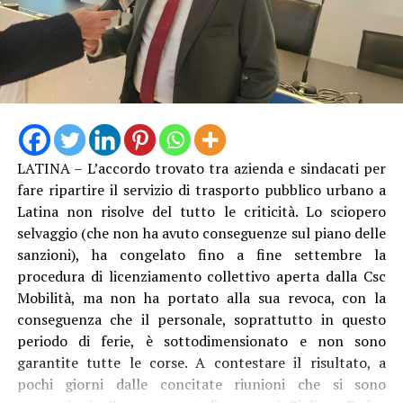
LATINA – L’accordo trovato tra azienda e sindacati per
Anche Ambrosino come altri suoi colleghi si è dovuto
fare ripartire il servizio di trasporto pubblico urbano a
rivolgere al Prefetto di Latina, e ha avuto “interlocuzioni
Latina non risolve del tutto le criticità. Lo sciopero
serrate” con l’Amministratore Delegato e il Presidente di
selvaggio (che non ha avuto conseguenze sul piano delle
Acqualatina, oltre che con i vari funzionari e tecnici
sanzioni), ha congelato fino a fine settembre la
coinvolti. “Dopo aver compreso la gravità della
procedura di licenziamento collettivo aperta dalla Csc
situazione, tutti si sono attivati per intervenire sulle
Mobilità, ma non ha portato alla sua revoca, con la
disfunzioni – racconta il primo cittadino dlel’isola – Le
conseguenza che il personale, soprattutto in questo
pompe di rilancio sono state riparate e, da oggi, sulla
periodo di ferie, è sottodimensionato e non sono
linea abbiamo anche la quarta nave cisterna, la “Cesare”.
garantite tutte le corse. A contestare il risultato, a
Questo dovrebbe garantire un maggiore apporto
pochi giorni dalle concitate riunioni che si sono
d’acqua e, soprattutto, una pressione più costante,