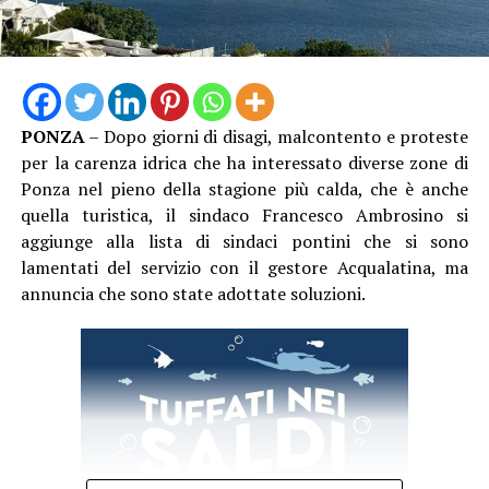
lavoro, 13 con esito mortale. Nei primi sei mesi del 2026
le denunce hanno già raggiunto quota 1.864, quattro
invece gli incidenti mortali. Un bilancio che non
comprende ancora i due lavoratori morti per il caldo nel
mese di luglio e che rende – ad oggi – il quadro ancora
PONZA
– Dopo giorni di disagi, malcontento e proteste
più drammatico”, conclude Garullo
per la carenza idrica che ha interessato diverse zone di
Ponza nel pieno della stagione più calda, che è anche
quella turistica, il sindaco Francesco Ambrosino si
aggiunge alla lista di sindaci pontini che si sono
lamentati del servizio con il gestore Acqualatina, ma
annuncia che sono state adottate soluzioni.