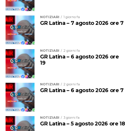
l’inizio della stagione scolastica, quando andrà garantito
agli studenti il diritto alla mobilità che è sacrosanto”.
NOTIZIARI
1 giorno fa
GR Latina – 7 agosto 2026 ore 7
NOTIZIARI
2 giorni fa
GR Latina – 6 agosto 2026 ore
19
NOTIZIARI
2 giorni fa
GR Latina – 6 agosto 2026 ore 7
Audio
00:00
00:00
Player
Per il sindacalista, che martedì sedeva al tavolo con
NOTIZIARI
3 giorni fa
altre due sigle, Cgil e Uil, ci sono due motivi
GR Latina – 5 agosto 2026 ore 18
fondamentali: “Se non si revoca la procedura o si chiude