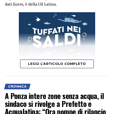
dati Eures, è della Uil Latina.
LEGGI L’ARTICOLO COMPLETO
Il segretario provinciale Luigi Garullo spiega che “con un
indice di 6 infortuni mortali ogni 100mila occupati, il
CRONACA
territorio pontino si è posizionato subito dopo
A Ponza intere zone senza acqua, il
Frosinone (6,3) e prima di Rieti (5,1), Viterbo (4) e Roma
sindaco si rivolge a Prefetto e
(3,1)”.
Acqualatina: “Ora pompe di rilancio