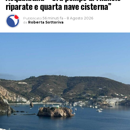
riparate e quarta nave cisterna”
Pubblicato
56 minuti fa
–
8 Agosto 2026
da
Roberta Sottoriva
“L’approfondimento del sindacato – spiega Garullo –
sviluppa l’indicatore del rischio rapportando il numero
dei casi denunciati a quello degli occupati per
permettere un confronto omogeneo tra i diversi
territori laziali, indipendentemente dalla loro
dimensione occupazionale. Sul piano dei numeri assoluti
dal dossier emerge che lo scorso anno nella provincia di
Latina ci sono state 3.519 denunce di infortunio sul