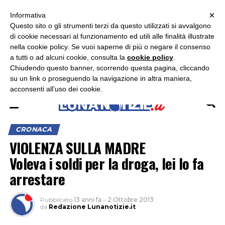
×
ASCOLTA RADIO LUNA
ASCOLTA RADIO IMMAGINE
ASCOLTA RADIO LATINA
Informativa
Questo sito o gli strumenti terzi da questo utilizzati si avvalgono
×
di cookie necessari al funzionamento ed utili alle finalità illustrate
nella cookie policy. Se vuoi saperne di più o negare il consenso
a tutti o ad alcuni cookie, consulta la
cookie policy
.
Chiudendo questo banner, scorrendo questa pagina, cliccando
su un link o proseguendo la navigazione in altra maniera,
acconsenti all’uso dei cookie.
CRONACA
VIOLENZA SULLA MADRE
Voleva i soldi per la droga, lei lo fa
arrestare
Pubblicato
13 anni fa
–
2 Ottobre 2013
da
Redazione Lunanotizie.it