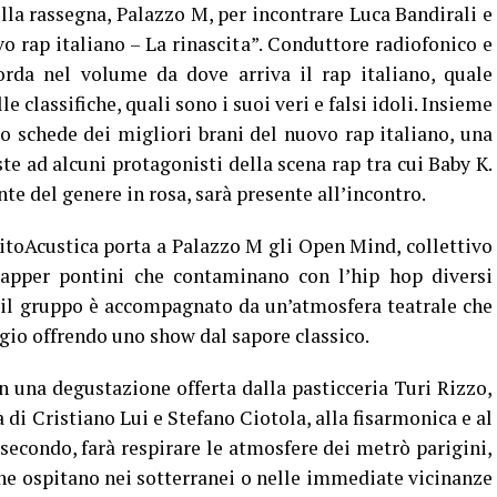
ella rassegna, Palazzo M, per incontrare Luca Bandirali e
o rap italiano – La rinascita”. Conduttore radiofonico e
corda nel volume da dove arriva il rap italiano, quale
le classifiche, quali sono i suoi veri e falsi idoli. Insieme
to schede dei migliori brani del nuovo rap italiano, una
ste ad alcuni protagonisti della scena rap tra cui Baby K.
te del genere in rosa, sarà presente all’incontro.
vitoAcustica porta a Palazzo M gli Open Mind, collettivo
rapper pontini che contaminano con l’hip hop diversi
 il gruppo è accompagnato da un’atmosfera teatrale che
ogio offrendo uno show dal sapore classico.
n una degustazione offerta dalla pasticceria Turi Rizzo,
 di Cristiano Lui e Stefano Ciotola, alla fisarmonica e al
 secondo, farà respirare le atmosfere dei metrò parigini,
he ospitano nei sotterranei o nelle immediate vicinanze