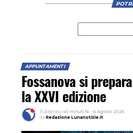
POTRE
APPUNTAMENTI
Fossanova si prepara
la XXVI edizione
Pubblicato
40 minuti fa
–
6 Agosto 2026
da
Redazione Lunanotizie.it