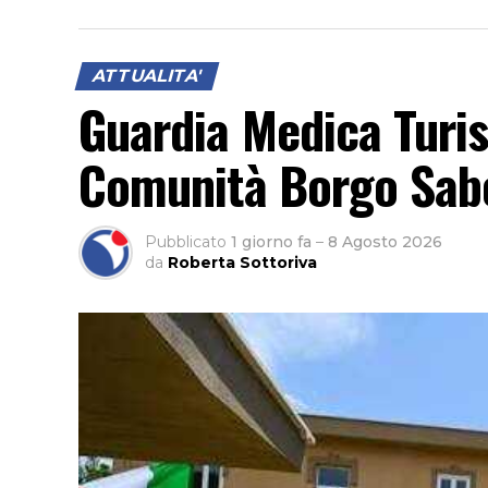
alla rimozione delle strutture dismesse. 
aperta a cittadini, associazioni e operatori
proposte e arrivare a un testo condiviso.
ATTUALITA'
Guardia Medica Turis
Comunità Borgo Sabo
Pubblicato
1 giorno fa
–
8 Agosto 2026
da
Roberta Sottoriva