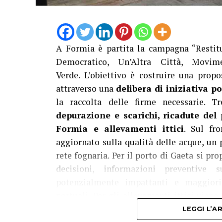
A Formia è partita la campagna “Restitu
Democratico, Un’Altra Città, Movim
Verde. L’obiettivo è costruire una propo
attraverso una
delibera di iniziativa p
la raccolta delle firme necessarie. T
depurazione e scarichi, ricadute del
Formia e allevamenti ittici
. Sul fr
aggiornato sulla qualità delle acque, un p
rete fognaria. Per il porto di Gaeta si 
decisioni, informazioni preventive 
potenzialmente impattanti e maggiori 
portuali. Per gli allevamenti ittici vie
Regione Lazio per arrivare alla delocalizz
LEGGI L’