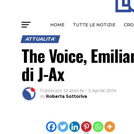
HOME
TUTTE LE NOTIZIE
CRO
ATTUALITA'
The Voice, Emilia
di J-Ax
Pubblicato
12 anni fa
–
3 Aprile 2014
da
Roberta Sottoriva