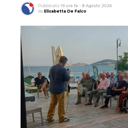
Pubblicato
19 ore fa
–
8 Agosto 2026
da
Elisabetta De Falco