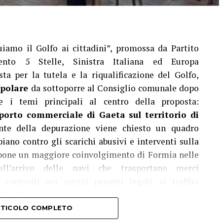
iamo il Golfo ai cittadini”, promossa da Partito
ento 5 Stelle, Sinistra Italiana ed Europa
sta per la tutela e la riqualificazione del Golfo,
opolare
da sottoporre al Consiglio comunale dopo
re i temi principali al centro della proposta:
 porto commerciale di Gaeta sul territorio di
onte della depurazione viene chiesto un quadro
iano contro gli scarichi abusivi e interventi sulla
propone un maggiore coinvolgimento di Formia nelle
sull’arrivo delle navi che trasportano merci
controlli sui mezzi pesanti legati ai traffici
ne chiesto invece di coinvolgere Comune di Gaeta e
azione degli impianti dall’area interna del Golfo e
ARTICOLO COMPLETO