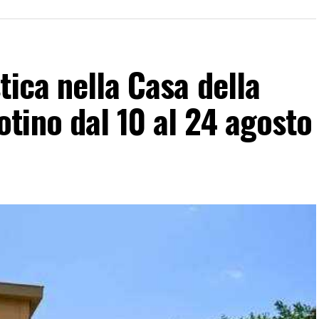
Il percorso proseguirà ora con una fase di ascolto
 del territorio, con l’obiettivo di raccogliere nuove
tica nella Casa della
tino dal 10 al 24 agosto