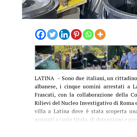
LATINA – Sono due italiani, un cittadino
albanese, i cinque uomini arrestati a L
Frascati, con la collaborazione della C
Rilievi del Nucleo Investigativo di Roma 
villa a Latina dove è stata scoperta una
accusati a vario titolo, di detenzione e pr
L’attività, che si è svolta grazie an