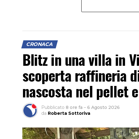
CRONACA
Blitz in una villa in
scoperta raffineria d
nascosta nel pellet e
Pubblicato
8 ore fa
–
6 Agosto 2026
da
Roberta Sottoriva