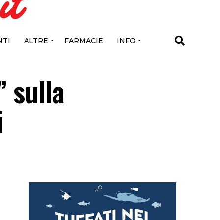
TI
ALTRE
FARMACIE
INFO
” sulla
i