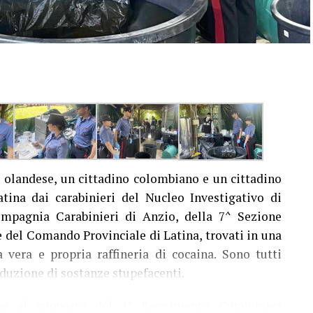
 olandese, un cittadino colombiano e un cittadino
atina dai carabinieri del Nucleo Investigativo di
ompagnia Carabinieri di Anzio, della 7^ Sezione
e del Comando Provinciale di Latina, trovati in una
 vera e propria raffineria di cocaina. Sono tutti
oduzione di sostanze stupefacenti.
che al supporto del 1° Reggimento Carabinieri