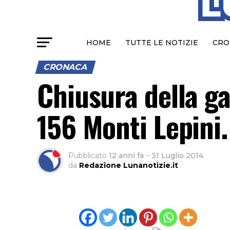
HOME
TUTTE LE NOTIZIE
CRO
CRONACA
Chiusura della gal
156 Monti Lepini. 
Pubblicato
12 anni fa
–
31 Luglio 2014
da
Redazione Lunanotizie.it