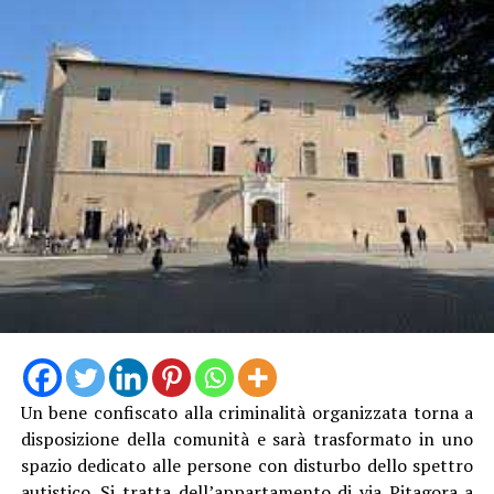
Amir viene ricordato dagli amici come una persona
buona, rispettosa e generosa. Il suo motto era “Never
Give Up”, diventato anche il messaggio dell’appello alla
solidarietà rivolto alla comunità. Chi non può
contribuire economicamente può comunque aiutare
condividendo la raccolta fondi.
Il link alla raccolta fondi:
https://www.gofundme.com/f/riportiamo-amir-a-casa-
help-us-bring-amir-home?attribution_id=sl:e8f03309-
81d3-4737-aed7-
Un bene confiscato alla criminalità organizzata torna a
b4e14d75dfe4&lang=it_IT&ts=1786361648&utm_campai
disposizione della comunità e sarà trasformato in uno
treatment-
spazio dedicato alle persone con disturbo dello spettro
5&utm_medium=customer&utm_source=copy_link
autistico. Si tratta dell’appartamento di via Pitagora a