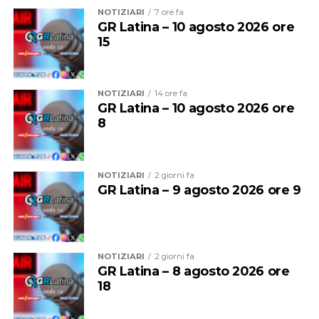
lo svolgimento di attività e servizi rivolti alle persone
NOTIZIARI
7 ore fa
GR Latina – 10 agosto 2026 ore
autistiche e alle loro famiglie.
15
NOTIZIARI
14 ore fa
GR Latina – 10 agosto 2026 ore
8
NOTIZIARI
2 giorni fa
GR Latina – 9 agosto 2026 ore 9
All’interno dell’appartamento saranno realizzati una
NOTIZIARI
2 giorni fa
stanza per i colloqui, uno spazio dedicato alle diverse
GR Latina – 8 agosto 2026 ore
terapie, un ambiente destinato ad altre attività e i
18
servizi igienici. L’immobile si trova nella stessa palazzina
in cui un’altra unità immobiliare confiscata alla