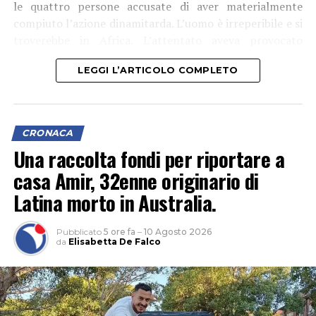
le quattro persone accusate di aver materialmente
compiuto l’azione dinamitarda. L’uomo è irreperibile e si
troverebbe in Africa. L’attentato aveva provocato
l’esplosione di un ordigno davanti alla villetta di
LEGGI L’ARTICOLO COMPLETO
Ranucci. Il giornalista era rimasto illeso. Alla fine di
giugno erano già state arrestate quattro persone
ritenute gli esecutori materiali. Ora l’inchiesta della
Procura di Roma punta a ricostruire la presunta catena
CRONACA
di responsabilità che avrebbe portato alla pianificazione
Una raccolta fondi per riportare a
dell’attentato.
casa Amir, 32enne originario di
Latina morto in Australia.
Pubblicato
5 ore fa
–
10 Agosto 2026
da
Elisabetta De Falco