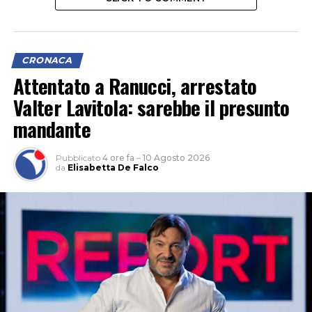
CRONACA
Attentato a Ranucci, arrestato
Valter Lavitola: sarebbe il presunto
mandante
Pubblicato
4 ore fa
–
10 Agosto 2026
da
Elisabetta De Falco