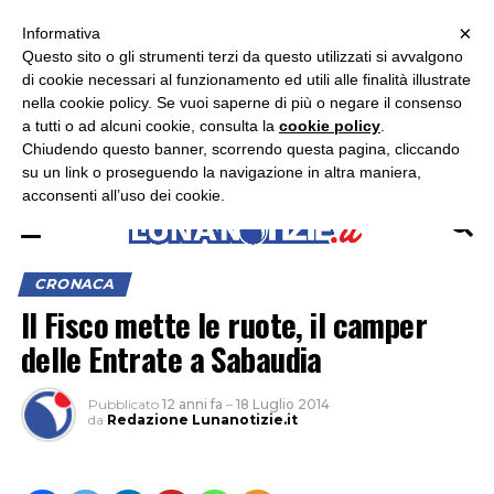
×
ASCOLTA RADIO LUNA
ASCOLTA RADIO IMMAGINE
ASCOLTA RADIO LATINA
Informativa
Questo sito o gli strumenti terzi da questo utilizzati si avvalgono
×
di cookie necessari al funzionamento ed utili alle finalità illustrate
nella cookie policy. Se vuoi saperne di più o negare il consenso
a tutti o ad alcuni cookie, consulta la
cookie policy
.
Chiudendo questo banner, scorrendo questa pagina, cliccando
su un link o proseguendo la navigazione in altra maniera,
acconsenti all’uso dei cookie.
CRONACA
Il Fisco mette le ruote, il camper
delle Entrate a Sabaudia
Pubblicato
12 anni fa
–
18 Luglio 2014
da
Redazione Lunanotizie.it