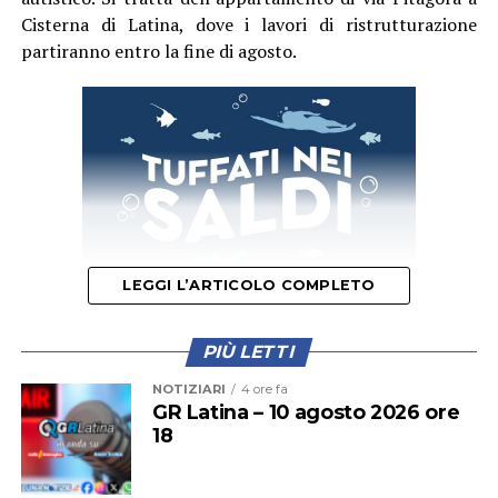
Cisterna di Latina, dove i lavori di ristrutturazione
partiranno entro la fine di agosto.
LEGGI L’ARTICOLO COMPLETO
PIÙ LETTI
Nei giorni scorsi il dirigente comunale Vincenzo Capaldo
NOTIZIARI
4 ore fa
ha firmato la determina di aggiudicazione dei lavori, per
GR Latina – 10 agosto 2026 ore
18
un investimento complessivo di 150mila euro
interamente finanziato dalla Regione Lazio. L’intervento
prevede la riqualificazione degli ambienti per consentire