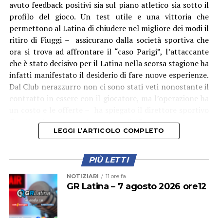
avuto feedback positivi sia sul piano atletico sia sotto il
profilo del gioco. Un test utile e una vittoria che
permettono al Latina di chiudere nel migliore dei modi il
ritiro di Fiuggi – assicurano dalla società sportiva che
ora si trova ad affrontare il “caso Parigi”, l’attaccante
che è stato decisivo per il Latina nella scorsa stagione ha
infatti manifestato il desiderio di fare nuove esperienze.
Dal Club nerazzurro non ci sono stati veti nonostante il
“La consegna della Torcia Olimpica – aggiunge
contratto in essere con il giocatore, ma l’operazione ha
l’assessore allo Sport Andrea Chiarato – rappresenta il
un costo e le offerte – ha spiegato il direttore sportivo
coronamento perfetto di un impegno imponente,
Condò – dovranno arrivare entro il 15 agosto.
durato mesi, che ha visto il contributo appassionato e
LEGGI L’ARTICOLO COMPLETO
fondamentale di centinaia di persone: dagli uffici
comunali alle forze dell’ordine, dai volontari alle tante
realtà sportive del territorio. È ancora vivo in tutti noi il
PIÙ LETTI
ricordo di quella giornata straordinaria: 38 tedofori che,
NOTIZIARI
11 ore fa
con emozione e orgoglio, hanno scortato il fuoco sacro
GR Latina – 7 agosto 2026 ore12
lungo il percorso partito da via Don Torello,
attraversando il Parco Falcone e Borsellino, fino