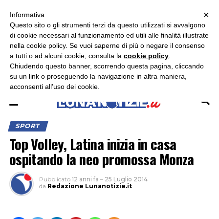
×
ASCOLTA RADIO LUNA
ASCOLTA RADIO IMMAGINE
ASCOLTA RADIO LATINA
Informativa
Questo sito o gli strumenti terzi da questo utilizzati si avvalgono
×
di cookie necessari al funzionamento ed utili alle finalità illustrate
nella cookie policy. Se vuoi saperne di più o negare il consenso
a tutti o ad alcuni cookie, consulta la
cookie policy
.
Chiudendo questo banner, scorrendo questa pagina, cliccando
su un link o proseguendo la navigazione in altra maniera,
acconsenti all’uso dei cookie.
SPORT
Top Volley, Latina inizia in casa
ospitando la neo promossa Monza
Pubblicato
12 anni fa
–
25 Luglio 2014
da
Redazione Lunanotizie.it