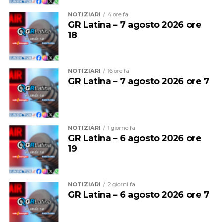
all’accensione del braciere olimpico allestito in piazza
della Libertà. Avere qui la torcia significa rendere merito
NOTIZIARI
4 ore fa
all’impegno di ciascuno e lasciare alla città una
GR Latina – 7 agosto 2026 ore
18
testimonianza indelebile di un successo organizzativo e
umano senza precedenti. Grazie alla Fondazione Milano
Ecco che cosa ha detto il Ds sulla squadra e poi sulla
Cortina 2026 per questo regalo alla città”.
vicenda che riguarda l’attaccante
NOTIZIARI
16 ore fa
GR Latina – 7 agosto 2026 ore 7
NOTIZIARI
1 giorno fa
GR Latina – 6 agosto 2026 ore
19
NOTIZIARI
2 giorni fa
GR Latina – 6 agosto 2026 ore 7
Audio
00:00
00:00