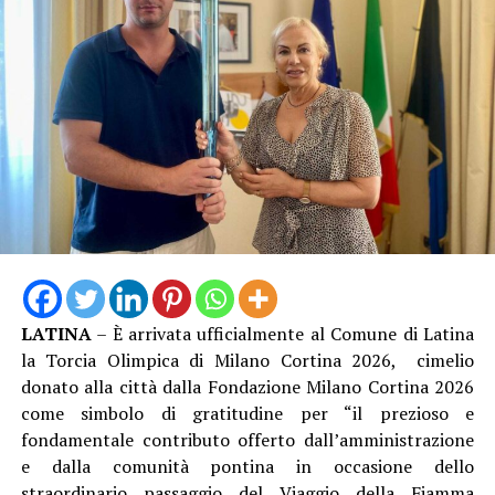
Nel 2025 Alessandro ha inoltre conseguito la
qualifica
federale di Allenatore
, che gli consente di guidare
formazioni d’Eccellenza e squadre senior fino alla Serie
B Nazionale, un ulteriore tassello nel suo percorso di
crescita tecnica.
LATINA
– È arrivata ufficialmente al Comune di Latina
Una crescita costante che oggi la società sceglie di
la Torcia Olimpica di Milano Cortina 2026, cimelio
mettere nuovamente al servizio del proprio settore
donato alla città dalla Fondazione Milano Cortina 2026
giovanile, con la convinzione che investire nelle persone
come simbolo di gratitudine per “il prezioso e
significhi investire nel futuro del club.
fondamentale contributo offerto dall’amministrazione
e dalla comunità pontina in occasione dello
straordinario passaggio del Viaggio della Fiamma