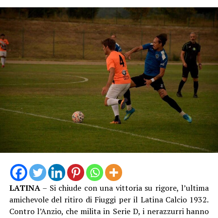
all’amministratore delegato Andrea Varnier per questo
dono preziosissimo, che custodiremo come patrimonio
collettivo e che troverà una collocazione di rilievo, come
richiesto, all’interno del patrimonio della città. Questa
torcia non rappresenta soltanto un oggetto di
straordinario valore simbolico, ma racchiude la passione,
l’energia e lo spirito di coesione che la città di Latina ha
saputo esprimere lo scorso 26 dicembre, suscitando
l’apprezzamento della Fondazione Milano Cortina 2026,
che ha voluto congratularsi con la comunità e
ringraziarla con questo significativo omaggio. È il segno
tangibile di una città capace di unirsi, di accogliere
grandi eventi e di proiettarsi con entusiasmo verso i
valori universali dello sport, dell’inclusione e dell’unità”.
LATINA
– Si chiude con una vittoria su rigore, l’ultima
amichevole del ritiro di Fiuggi per il Latina Calcio 1932.
Contro l’Anzio, che milita in Serie D, i nerazzurri hanno