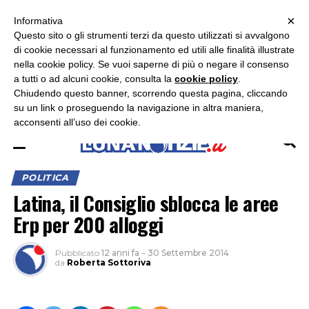
×
ASCOLTA RADIO LUNA
ASCOLTA RADIO IMMAGINE
ASCOLTA RADIO LATINA
Informativa
Questo sito o gli strumenti terzi da questo utilizzati si avvalgono
×
di cookie necessari al funzionamento ed utili alle finalità illustrate
nella cookie policy. Se vuoi saperne di più o negare il consenso
a tutti o ad alcuni cookie, consulta la
cookie policy
.
Chiudendo questo banner, scorrendo questa pagina, cliccando
su un link o proseguendo la navigazione in altra maniera,
acconsenti all’uso dei cookie.
POLITICA
Latina, il Consiglio sblocca le aree
Erp per 200 alloggi
Pubblicato
12 anni fa
–
30 Settembre 2014
da
Roberta Sottoriva