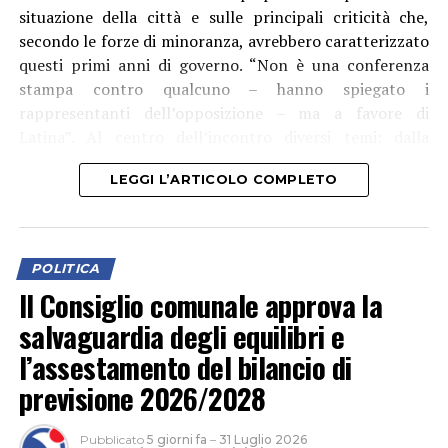
situazione della città e sulle principali criticità che,
secondo le forze di minoranza, avrebbero caratterizzato
questi primi anni di governo. “Non è una conferenza
stampa contro qualcuno – hanno spiegato i
rappresentanti dell’opposizione – ma a favore di
Latina”. Al centro dell’incontro diversi temi: dalla
gestione della marina ai servizi pubblici, dal bilancio
LEGGI L’ARTICOLO COMPLETO
comunale ai trasporti, passando per ABC, emergenza
idrica, cultura e fondi PNRR. Secondo i gruppi di
opposizione, il problema principale sarebbe “un’assenza
di programmazione” e una gestione basata più sugli
POLITICA
annunci che sui risultati concreti. Una critica che,
Il Consiglio comunale approva la
secondo i consiglieri, sarebbe emersa in modo
salvaguardia degli equilibri e
particolare durante l’estate, con riferimento alla
gestione degli eventi, dei servizi sul litorale e della
l’assestamento del bilancio di
sicurezza.
previsione 2026/2028
Pubblicato
5 giorni fa
–
31 Luglio 2026