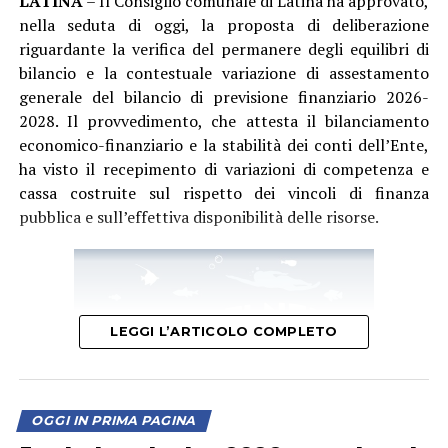
LATINA
– Il Consiglio comunale di Latina ha approvato,
degli spazi sul lungomare, sostenendo che Latina
nella seduta di oggi, la proposta di deliberazione
avrebbe perso opportunità di crescita e attrattività
riguardante la verifica del permanere degli equilibri di
rispetto ad altri comuni del territorio.
bilancio e la contestuale variazione di assestamento
generale del bilancio di previsione finanziario 2026-
2028. Il provvedimento, che attesta il bilanciamento
economico-finanziario e la stabilità dei conti dell’Ente,
ha visto il recepimento di variazioni di competenza e
cassa costruite sul rispetto dei vincoli di finanza
pubblica e sull’effettiva disponibilità delle risorse.
LEGGI L’ARTICOLO COMPLETO
Il capogruppo di Latina Bene Comune Dario Bellini ha
invece concentrato il suo intervento sui servizi pubblici
e sulla situazione economica dell’Ente. Nel mirino sono
OGGI IN PRIMA PAGINA
finiti la raccolta dei rifiuti, la Tari, i parcheggi e il