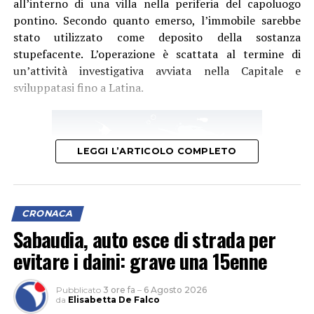
all’interno di una villa nella periferia del capoluogo
pontino. Secondo quanto emerso, l’immobile sarebbe
stato utilizzato come deposito della sostanza
stupefacente. L’operazione è scattata al termine di
un’attività investigativa avviata nella Capitale e
sviluppatasi fino a Latina.
LEGGI L’ARTICOLO COMPLETO
CRONACA
Sabaudia, auto esce di strada per
evitare i daini: grave una 15enne
Pubblicato
3 ore fa
–
6 Agosto 2026
Nel corso della perquisizione i carabinieri hanno
da
Elisabetta De Falco