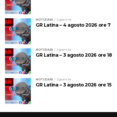
NOTIZIARI
2 giorni fa
Sul luogo dell’incidente sono intervenuti i Carabinieri
GR Latina – 4 agosto 2026 ore 7
della Compagnia di Latina, che hanno eseguito i rilievi e
raccolto la testimonianza del conducente. Gli
accertamenti sono in corso per ricostruire l’esatta
dinamica dell’incidente.
NOTIZIARI
3 giorni fa
GR Latina – 3 agosto 2026 ore 18
NOTIZIARI
3 giorni fa
GR Latina – 3 agosto 2026 ore 15