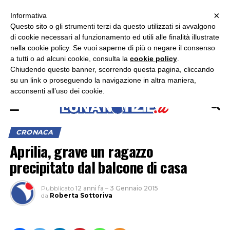
×
ASCOLTA RADIO LUNA
ASCOLTA RADIO IMMAGINE
ASCOLTA RADIO LATINA
Informativa
Questo sito o gli strumenti terzi da questo utilizzati si avvalgono
×
di cookie necessari al funzionamento ed utili alle finalità illustrate
nella cookie policy. Se vuoi saperne di più o negare il consenso
a tutti o ad alcuni cookie, consulta la
cookie policy
.
Chiudendo questo banner, scorrendo questa pagina, cliccando
su un link o proseguendo la navigazione in altra maniera,
acconsenti all’uso dei cookie.
CRONACA
Aprilia, grave un ragazzo
precipitato dal balcone di casa
Pubblicato
12 anni fa
–
3 Gennaio 2015
da
Roberta Sottoriva