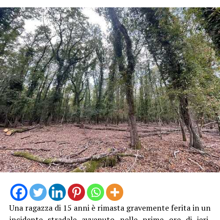
rinvenuto l’ingente quantitativo di droga, facendo
scattare l’arresto di cinque persone, due italiane e tre
straniere. La sostanza stupefacente è stata sequestrata,
mentre gli arrestati sono stati trasferiti nel carcere di
Latina, dove restano a disposizione dell’autorità
giudiziaria. Nei prossimi giorni saranno interrogati dal
giudice per le indagini preliminari nell’ambito
dell’udienza di convalida.
Una ragazza di 15 anni è rimasta gravemente ferita in un
incidente stradale avvenuto nelle prime ore di ieri,