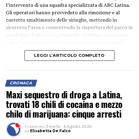
l’intervento di una squadra specializzata di ABC Latina.
Gli operatori hanno provveduto alla rimozione e al
corretto smaltimento delle siringhe, mettendo in
sicurezza l’area e consentendo la riapertura del parco in
condizioni di sicurezza. L’episodio richiama ancora una
volta l’attenzione sull’importanza del monitoraggio
degli spazi pubblici, in particolare delle aree verdi
LEGGI L’ARTICOLO COMPLETO
frequentate quotidianamente da famiglie e bambini.
CRONACA
Maxi sequestro di droga a Latina,
trovati 18 chili di cocaina e mezzo
chilo di marijuana: cinque arresti
Pubblicato
3 ore fa
–
6 Agosto 2026
da
Elisabetta De Falco