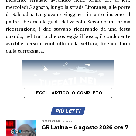
mercoledì 5 agosto, lungo la strada Litoranea, alle porte
Le indagini dei Carabinieri proseguono per ricostruire i
di Sabaudia. La giovane viaggiava in auto insieme al
ruoli delle persone coinvolte e individuare eventuali
padre, che era alla guida del veicolo. Secondo una prima
ulteriori responsabilità.
ricostruzione, i due stavano rientrando da una festa
quando, nel tratto che costeggia il bosco, il conducente
avrebbe perso il controllo della vettura, finendo fuori
dalla carreggiata.
LEGGI L’ARTICOLO COMPLETO
PIÙ LETTI
NOTIZIARI
4 ore fa
GR Latina – 6 agosto 2026 ore 7