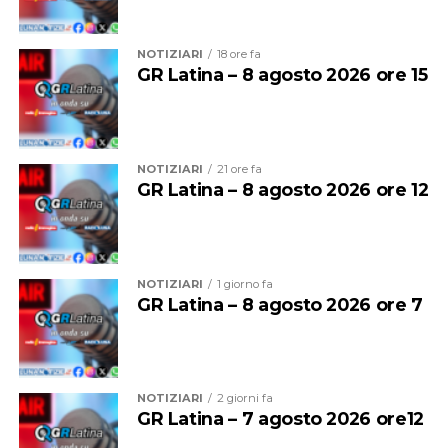
sinergica tra Prefettura, Regione e Comune per
garantire elevati standard di sicurezza e prevenzione
NOTIZIARI
18 ore fa
nelle aree maggiormente esposte a degrado e illegalità,
GR Latina – 8 agosto 2026 ore 15
l’installazione di impianti di videosorveglianza,
l’istituzione presso la Prefettura di Roma di una Cabina
di regia integrata dalle Forze di polizia con compiti di
verifica semestrale sull’attuazione del Patto, a fronte di
NOTIZIARI
21 ore fa
apposita relazione inoltrata dal Comune.
GR Latina – 8 agosto 2026 ore 12
NOTIZIARI
1 giorno fa
GR Latina – 8 agosto 2026 ore 7
NOTIZIARI
2 giorni fa
GR Latina – 7 agosto 2026 ore12