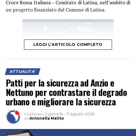
Croce Rossa Italiana – Comitato di Latina, nell’ambito di
un progetto finanziato dal Comune di Latina.
LEGGI L’ARTICOLO COMPLETO
ATTUALITA'
Patti per la sicurezza ad Anzio e
Nettuno per contrastare il degrado
urbano e migliorare la sicurezza
“Questo ulteriore servizio, collocato in una zona molto
accessibile nei pressi dei luoghi più frequentati,
Pubblicato
2 giorni fa
–
7 Agosto 2026
testimonia il nostro costante impegno nel garantire
da
Antonella Melito
un’assistenza di prossimità, tempestiva e vicina ai
bisogni dei cittadini – dichiara la Direttrice Generale