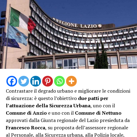
della Asl Latina, Sabrina Cenciarelli –. In questa maniera
rafforziamo la rete territoriale per offrire un punto di
riferimento sicuro a residenti e turisti durante il picco
estivo, contribuendo al contempo a decongestionare il
Pronto Soccorso”
Contrastare il degrado urbano e migliorare le condizioni
di sicurezza: è questo l’obiettivo
due patti per
l’attuazione della Sicurezza Urbana
, uno con il
Comune di Anzio
e uno con il
Comune di Nettuno
approvati dalla Giunta regionale del Lazio presieduta da
“L’attivazione della Guardia Medica Turistica – afferma il
Francesco Rocca
, su proposta dell’assessore regionale
sindaco Matilde Celentano – rappresenta una risposta
al Personale, alla Sicurezza urbana, alla Polizia locale,