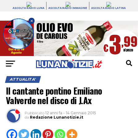
ASCOLTA RADIO LUNA
ASCOLTA RADIO IMMAGINE
ASCOLTA RADIO LATINA
×
ATTUALITA'
Il cantante pontino Emiliano
Valverde nel disco di J.Ax
Pubblicato
12 anni fa
–
14 Gennaio 2015
da
Redazione Lunanotizie.it