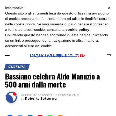
×
ASCOLTA RADIO LUNA
ASCOLTA RADIO IMMAGINE
ASCOLTA RADIO LATINA
Informativa
Questo sito o gli strumenti terzi da questo utilizzati si avvalgono
×
di cookie necessari al funzionamento ed utili alle finalità illustrate
nella cookie policy. Se vuoi saperne di più o negare il consenso
a tutti o ad alcuni cookie, consulta la
cookie policy
.
Chiudendo questo banner, scorrendo questa pagina, cliccando
su un link o proseguendo la navigazione in altra maniera,
acconsenti all’uso dei cookie.
CULTURA
Bassiano celebra Aldo Manuzio a
500 anni dalla morte
Pubblicato
12 anni fa
–
6 Febbraio 2015
da
Roberta Sottoriva