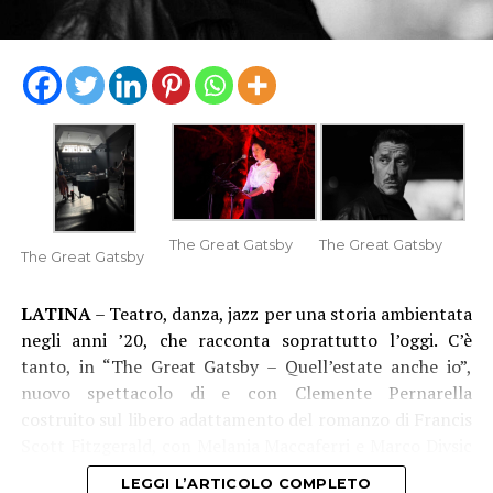
The Great Gatsby
The Great Gatsby
The Great Gatsby
LATINA
– Teatro, danza, jazz per una storia ambientata
negli anni ’20, che racconta soprattutto l’oggi. C’è
tanto, in “The Great Gatsby – Quell’estate anche io”,
nuovo spettacolo di e con Clemente Pernarella
costruito sul libero adattamento del romanzo di Francis
Scott Fitzgerald, con Melania Maccaferri e Marco Divsic
(che è anche aiuto regista), musiche dal vivo del 52nd
LEGGI L’ARTICOLO COMPLETO