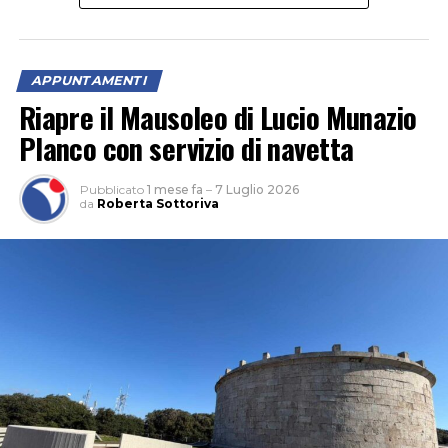
Jazz Quartet e i danzatori di Modulo Project. Un’ora e
poco più di spettacolo, che sarà in scena nel Giardino di
Ninfa il 7, 8 e 9 agosto 2026 (alle 20:30).
APPUNTAMENTI
Riapre il Mausoleo di Lucio Munazio
Planco con servizio di navetta
Pubblicato
1 mese fa
–
7 Luglio 2026
da
Roberta Sottoriva
“Un romanzo che non mi ha mai abbandonato, l’ho
incrociato a 14-15 anni ed è rimasto sempre con me, e
che oggi, a centouno anni dalla sua pubblicazione,
considero più urgente che mai – racconta Pernarella – .