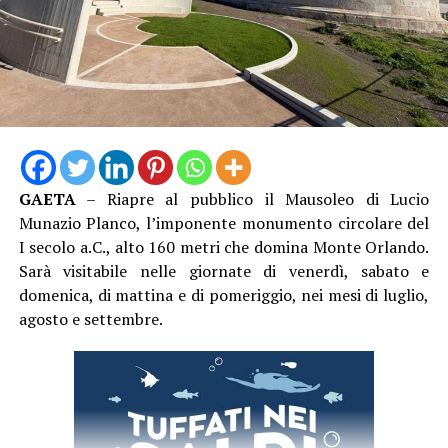
Francis Scott Fitzgerald, raccontava tantissimo della
società americana che stava nascendo come modello, le
meraviglie, ma soprattutto i pericoli, il rischio e i dolori
che il grande sogno americano avrebbe generato.”
Fondamentale la musica: “E’ lo scrittore a identificare i
ruggenti anni venti, come “l’età del jazz”. Il jazz è
protagonista perché è nella poetica di Scott Fitzgerald
ed è l’unico genere che riesce a contenere lo spettacolo
e le contraddizioni di quel sistema”, aggiunge Pernarella
GAETA
– Riapre al pubblico il Mausoleo di Lucio
che parla di uno spettacolo “divertente”, “un gioco a
Munazio Planco, l’imponente monumento circolare del
scatole cinesi”. Tra sogno, illusione e realtà.
I secolo a.C., alto 160 metri che domina Monte Orlando.
Sarà visitabile nelle giornate di venerdì, sabato e
domenica, di mattina e di pomeriggio, nei mesi di luglio,
agosto e settembre.