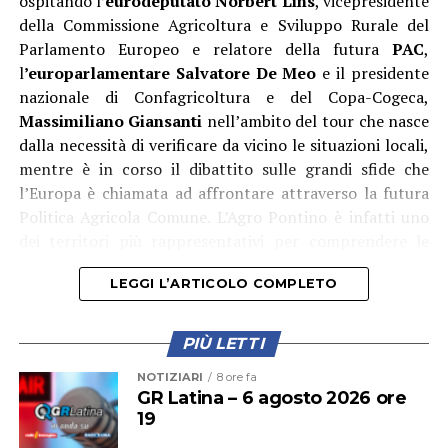
ospitando l
’eurodeputato Norbert Lins
, vicepresidente
più favorevoli per residenti, operatori economici e
della Commissione Agricoltura e Sviluppo Rurale del
diportisti. L’obiettivo – ha proseguito Ambrosino – è
Parlamento Europeo e relatore della futura
PAC
,
quello di costruire una Ponza sempre più moderna,
l
’europarlamentare Salvatore De Meo
e il presidente
sostenibile e attrattiva, capace di coniugare tutela
nazionale di Confagricoltura e del Copa-Cogeca,
ambientale, innovazione tecnologica e crescita
Massimiliano Giansanti
nell’ambito del tour che nasce
economica. Il porto è il cuore pulsante dell’isola e
dalla necessità di verificare da vicino le situazioni locali,
investire sulla sua sicurezza significa investire sul futuro
mentre è in corso il dibattito sulle grandi sfide che
della nostra comunità».
l’Europa è chiamata ad affrontare attraverso la futura
Politica Agricola Comune. L’Agro Pontino è infatti uno
dei territori più rappresentativi per comprendere le
ricadute concrete delle scelte che saranno assunte nei
LEGGI L’ARTICOLO COMPLETO
prossimi anni.
PIÙ LETTI
NOTIZIARI
8 ore fa
GR Latina – 6 agosto 2026 ore
19