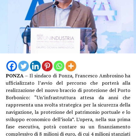
PONZA
– Il sindaco di Ponza, Francesco Ambrosino ha
ufficializzato l’avvio del percorso che porterà alla
“Solo dodici mesi fa eravamo seduti attorno a un tavolo
realizzazione del nuovo braccio di protezione del Porto
delle trattative complesso e drammatico per affrontare
Borbonico: “Un’infrastruttura attesa da anni che
una seria crisi aziendale che aveva avuto come
rappresenta una svolta strategica per la sicurezza della
conseguenza la gestione del ridimensionamento
navigazione, la protezione del patrimonio portuale e lo
dell’organico – commenta Gianluca Farina Segreterio
sviluppo economico dell’isola”. L’opera, nella sua prima
della Femca CISL di Latina – in quella fase critica la
fase esecutiva, potrà contare su un finanziamento
fermezza del sindacato, l’unione dei lavoratori e il senso
complessivo di 8 milioni di euro, di cui 4 milioni stanziati