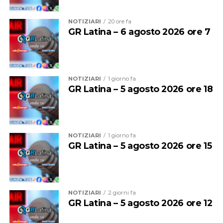
NOTIZIARI
20 ore fa
GR Latina – 6 agosto 2026 ore 7
Ad accompagnare la delegazione sono stati
il
NOTIZIARI
1 giorno fa
presidente di Confagricoltura Latina Luigi Niccolini,
GR Latina – 5 agosto 2026 ore 18
il direttore Mauro D’Arcangeli e la vicedirettrice
Daniela Salvador
.
NOTIZIARI
1 giorno fa
GR Latina – 5 agosto 2026 ore 15
NOTIZIARI
2 giorni fa
GR Latina – 5 agosto 2026 ore 12