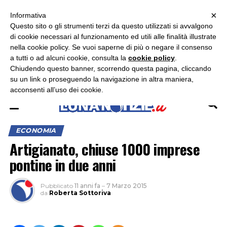
×
ASCOLTA RADIO LUNA
ASCOLTA RADIO IMMAGINE
ASCOLTA RADIO LATINA
Informativa
Questo sito o gli strumenti terzi da questo utilizzati si avvalgono
×
di cookie necessari al funzionamento ed utili alle finalità illustrate
nella cookie policy. Se vuoi saperne di più o negare il consenso
a tutti o ad alcuni cookie, consulta la
cookie policy
.
Chiudendo questo banner, scorrendo questa pagina, cliccando
su un link o proseguendo la navigazione in altra maniera,
acconsenti all’uso dei cookie.
ECONOMIA
Artigianato, chiuse 1000 imprese
pontine in due anni
Pubblicato
11 anni fa
–
7 Marzo 2015
da
Roberta Sottoriva