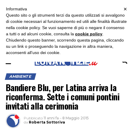
×
ASCOLTA RADIO LUNA
ASCOLTA RADIO IMMAGINE
ASCOLTA RADIO LATINA
Informativa
Questo sito o gli strumenti terzi da questo utilizzati si avvalgono
×
di cookie necessari al funzionamento ed utili alle finalità illustrate
nella cookie policy. Se vuoi saperne di più o negare il consenso
a tutti o ad alcuni cookie, consulta la
cookie policy
.
Chiudendo questo banner, scorrendo questa pagina, cliccando
su un link o proseguendo la navigazione in altra maniera,
acconsenti all’uso dei cookie.
AMBIENTE
Bandiere Blu, per Latina arriva la
riconferma. Sette i comuni pontini
invitati alla cerimonia
Pubblicato
11 anni fa
–
8 Maggio 2015
da
Roberta Sottoriva