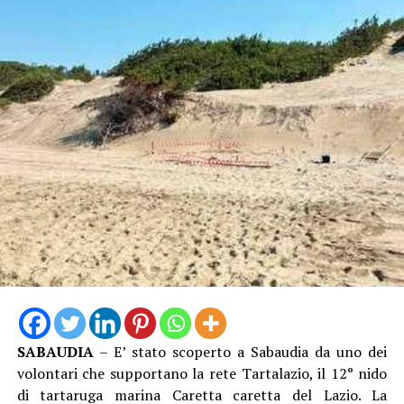
“Quello della difesa della costa – afferma la sindaca
Matilde Celentano – è un impegno strategico per la
nostra amministrazione, perché significa proteggere il
territorio e l’ambiente, risorse fondamentale per lo
sviluppo turistico ed economico della nostra città.
L’approvazione del progetto esecutivo e l’avvio delle
procedure per l’affidamento dei lavori rappresentano
SABAUDIA
– E’ stato scoperto a Sabaudia da uno dei
un passo concreto verso interventi attesi e necessari. La
volontari che supportano la rete Tartalazio, il 12° nido
collaborazione con il Comune di Sabaudia, con Latina
di tartaruga marina Caretta caretta del Lazio. La