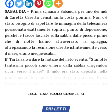
SABAUDIA
– Prima schiusa a Sabaudia per uno dei nidi
di Caretta Caretta censiti sulla costa pontina. Non c’è
stato bisogno di aspettare le immagini della telecamera
posizionata esattamente sopra il punto di deposizione,
perché le tracce lasciate sulla sabbia dalle piccole pinne
che di notte hanno attraversato la spiaggia,
oltrepassando la recinzione dirette istintivamente verso
il mare, erano inequivocabili.
E’ Tartalazio a dare la notizie del lieto evento: “Stanotte
tantissimi piccoli sono emersi dalla sabbia dirigendosi
sicuri verso il mare”. Il nido era stato deposto nella
prima metà di giugno e recintato a cura del Parco
Nazionale del Circeo per essere poi monitorato dal
personale e dai volontari della Rete regionale di
LEGGI L’ARTICOLO COMPLETO
protezione delle tartarughe. “Nei prossimi giorni
potremo dare ulteriori notizie su eventuali altre
emersioni”, assicurano gli esperti.
PIÙ LETTI