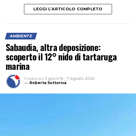
litorale”.
LEGGI L’ARTICOLO COMPLETO
AMBIENTE
Sabaudia, altra deposizione:
scoperto il 12° nido di tartaruga
marina
Pubblicato
3 giorni fa
–
7 Agosto 2026
da
Roberta Sottoriva
Tra le aree interessate anche Rio Martino, “sul quale
saranno realizzati interventi finalizzati alla salvaguardia
dell’arenile e al miglioramento della resilienza del
sistema costiero”.