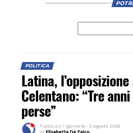
POTRE
POLITICA
Latina, l’opposizione
Celentano: “Tre anni 
perse”
Pubblicato
1 giorno fa
–
5 Agosto 2026
da
Elisabetta De Falco