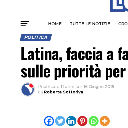
HOME
TUTTE LE NOTIZIE
CRO
POLITICA
Latina, faccia a 
sulle priorità per 
Pubblicato
11 anni fa
–
16 Giugno 2015
da
Roberta Sottoriva