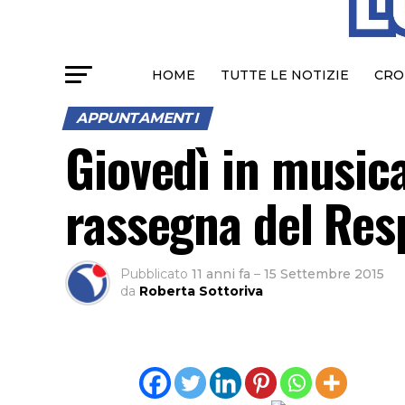
HOME
TUTTE LE NOTIZIE
CRO
APPUNTAMENTI
Giovedì in musica
rassegna del Res
Pubblicato
11 anni fa
–
15 Settembre 2015
da
Roberta Sottoriva