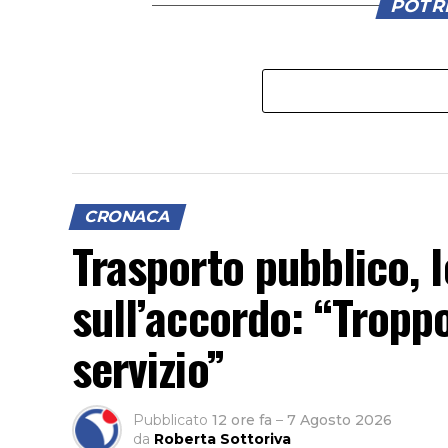
POTRE
CRONACA
Trasporto pubblico, l
sull’accordo: “Troppo
servizio”
Pubblicato
12 ore fa
–
7 Agosto 2026
da
Roberta Sottoriva