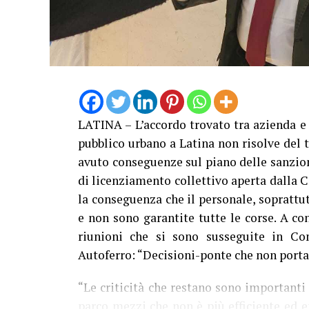
LATINA – L’accordo trovato tra azienda e s
pubblico urbano a Latina non risolve del t
avuto conseguenze sul piano delle sanzion
di licenziamento collettivo aperta dalla C
la conseguenza che il personale, soprattu
e non sono garantite tutte le corse. A con
riunioni che si sono susseguite in Co
Autoferro: “Decisioni-ponte che non portan
“Le criticità che restano sono importanti
parco mezzi che non è più efficiente ed e