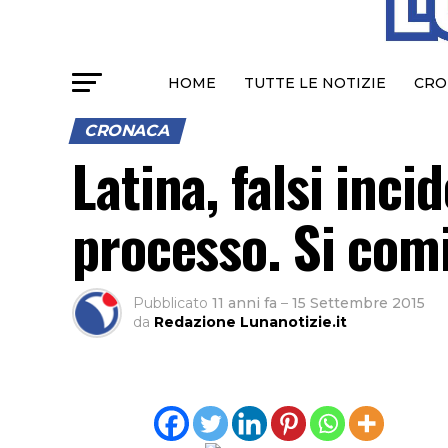
HOME
TUTTE LE NOTIZIE
CRO
CRONACA
Latina, falsi inci
processo. Si com
Pubblicato
11 anni fa
–
15 Settembre 2015
da
Redazione Lunanotizie.it