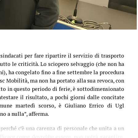
indacati per fare ripartire il servizio di trasporto
utto le criticità. Lo sciopero selvaggio (che non ha
i), ha congelato fino a fine settembre la procedura
sc Mobilità, ma non ha portato alla sua revoca, con
tto in questo periodo di ferie, è sottodimensionato
testare il risultato, a pochi giorni dalle concitate
mune martedì scorso, è Giuliano Errico di Ugl
o a nulla”, afferma.
 perché c’è una carenza di personale che unita a un
fficace come dovrebbe essere, non potrà garantire,