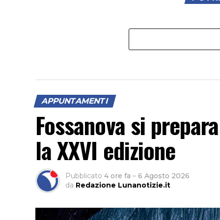
APPUNTAMENTI
Fossanova si prepara
la XXVI edizione
Pubblicato
4 ore fa
–
6 Agosto 2026
da
Redazione Lunanotizie.it